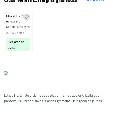
Skatīt visas
Mīlestība. Ceļš
uz uzvaru
Kenets E. Heigins
2015
,
Godība
Pieejama no
€
4.50
Luta.lv ir grāmatu tirdzniecības platforma, kas apvieno lasītājus un
pārdevējus. Pārdod savas izlasītās grāmatas un iegādājies jaunas!