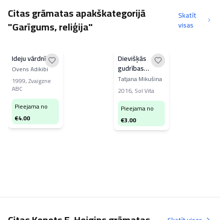
Citas grāmatas apakškategorijā
Skatīt
"Garīgums, reliģija"
visas
Ideju vārdnīca
Dievišķās
gudrības
Ovens Adikibi
dārgumi
Tatjana Mikušina
1999
,
Zvaigzne
ABC
2016
,
Sol Vita
Pieejama no
Pieejama no
€
4.00
€
3.00
Citas Kenets E. Heigins grāmatas