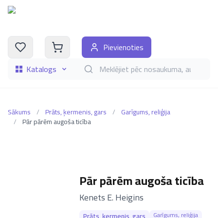
Pievienoties
Katalogs
Meklēt grāmatas pēc nosaukuma, autora, i
Sākums
/
Prāts, ķermenis, gars
/
Garīgums, reliģija
/
Pār pārēm augoša ticība
Pār pārēm augoša ticība
–
Kenets E. Heigins
Garīgums, reliģija
Prāts, ķermenis, gars