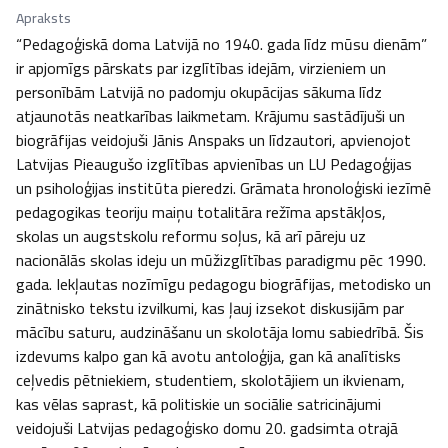
Apraksts
“Pedagoģiskā doma Latvijā no 1940. gada līdz mūsu dienām” 
ir apjomīgs pārskats par izglītības idejām, virzieniem un 
personībām Latvijā no padomju okupācijas sākuma līdz 
atjaunotās neatkarības laikmetam. Krājumu sastādījuši un 
biogrāfijas veidojuši Jānis Anspaks un līdzautori, apvienojot 
Latvijas Pieaugušo izglītības apvienības un LU Pedagoģijas 
un psiholoģijas institūta pieredzi. Grāmata hronoloģiski iezīmē 
pedagogikas teoriju maiņu totalitāra režīma apstākļos, 
skolas un augstskolu reformu soļus, kā arī pāreju uz 
nacionālās skolas ideju un mūžizglītības paradigmu pēc 1990. 
gada. Iekļautas nozīmīgu pedagogu biogrāfijas, metodisko un 
zinātnisko tekstu izvilkumi, kas ļauj izsekot diskusijām par 
mācību saturu, audzināšanu un skolotāja lomu sabiedrībā. Šis 
izdevums kalpo gan kā avotu antoloģija, gan kā analītisks 
ceļvedis pētniekiem, studentiem, skolotājiem un ikvienam, 
kas vēlas saprast, kā politiskie un sociālie satricinājumi 
veidojuši Latvijas pedagoģisko domu 20. gadsimta otrajā 