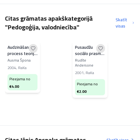
Citas grāmatas apakškategorijā
Skatīt
"Pedogoģija, valodniecība"
visas
Audzināšanas
Pusaudžu
process teorijā
sociālo prasmju
un praksē
veidošanās
Ausma Špona
Rudīte
Andersone
2004
,
RaKa
2001
,
RaKa
Pieejama no
Pieejama no
€
4.00
€
2.00
Citas Jānis Anspaks grāmatas