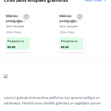
Skatīt visas
Mākslas
Mākslas
pedagoģija
pedagoģija
2.daļa
1.daļa
Jānis Anspaks
Jānis Anspaks
2004
,
RaKa
2004
,
Raka
Pieejama no
Pieejama no
€
6.00
€
6.00
Luta.lv ir grāmatu tirdzniecības platforma, kas apvieno lasītājus un
pārdevējus. Pārdod savas izlasītās grāmatas un iegādājies jaunas!