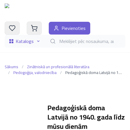
Pievienoties
Katalogs
Meklēt grāmatas pēc nosaukuma, autora, i
Sākums
/
Zinātniskā un profesionālā literatūra
/
Pedogoģija, valodniecība
/
Pedagoģiskā doma Latvijā no 1940. gada līdz mūsu dienām
Pedagoģiskā doma
Latvijā no 1940. gada līdz
mūsu dienām