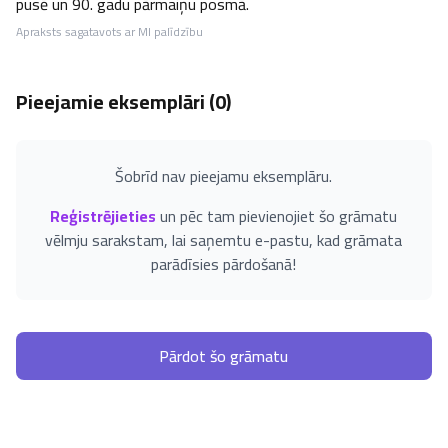
pusē un 90. gadu pārmaiņu posmā.
Apraksts sagatavots ar MI palīdzību
Pieejamie eksemplāri (
0
)
Šobrīd nav pieejamu eksemplāru.
Reģistrējieties
un pēc tam pievienojiet šo grāmatu
vēlmju sarakstam, lai saņemtu e-pastu, kad grāmata
parādīsies pārdošanā!
Pārdot šo grāmatu