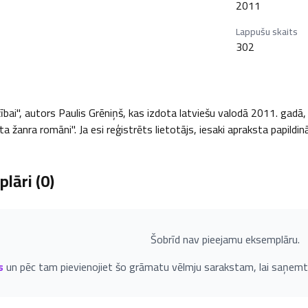
2011
Lappušu skaits
302
i", autors Paulis Grēniņš, kas izdota latviešu valodā 2011. gadā, 302
 žanra romāni". Ja esi reģistrēts lietotājs, iesaki apraksta papildi
lāri (
0
)
Šobrīd nav pieejamu eksemplāru.
s
un pēc tam pievienojiet šo grāmatu vēlmju sarakstam, lai saņemt