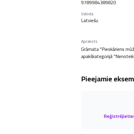
9789984389820
Valoda
Latviešu
Apraksts
Grāmata "Pieskāriens mūžība
apakškategorijā "Nenoteikta
Pieejamie eksemp
Reģistrējietie