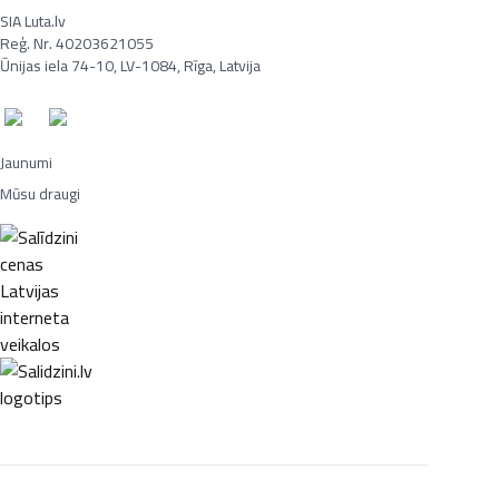
SIA Luta.lv
Reģ. Nr. 40203621055
Ūnijas iela 74-10, LV-1084, Rīga, Latvija
Jaunumi
Mūsu draugi
Portatīvie datori, Smaržas, Mēbeles, Ledusskapji, Lego, Velosipēdi,