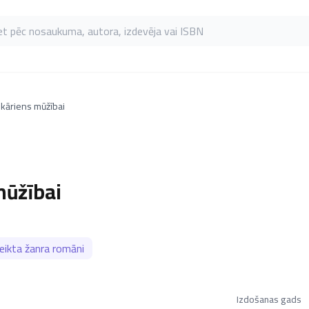
as pēc nosaukuma, autora, izdevēja vai ISBN
skāriens mūžībai
mūžībai
ikta žanra romāni
Izdošanas gads