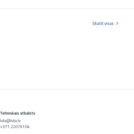
Skatīt visas
Tehniskais atbalsts
luta@luta.lv
+371 22076104