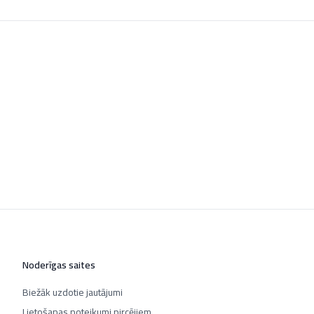
Noderīgas saites
Biežāk uzdotie jautājumi
Lietošanas noteikumi pircējiem