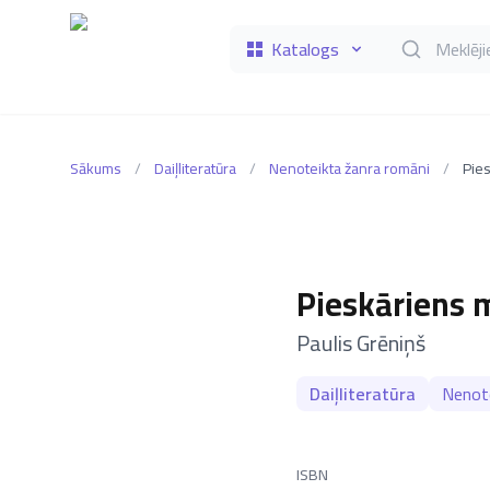
Katalogs
Meklēt grāmat
Sākums
/
Daiļliteratūra
/
Nenoteikta žanra romāni
/
Pie
Pieskāriens 
–
Paulis Grēniņš
Daiļliteratūra
Nenote
ISBN