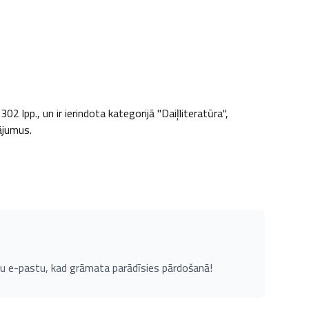
 lpp., un ir ierindota kategorijā "Daiļliteratūra", 
nājumus.
u e-pastu, kad grāmata parādīsies pārdošanā!