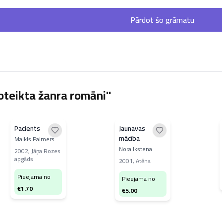
Pārdot šo grāmatu
oteikta žanra romāni"
Pacients
Jaunavas
mācība
Maikls Palmers
Nora Ikstena
2002
,
Jāņa Rozes
apgāds
2001
,
Atēna
Pieejama no
Pieejama no
€
1.70
€
5.00