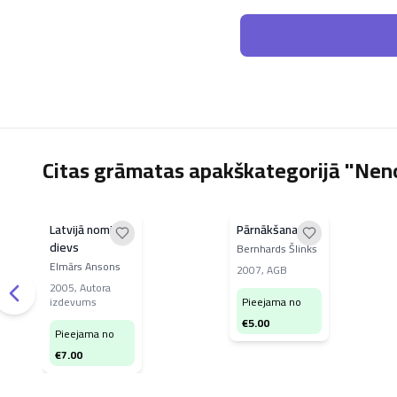
Citas grāmatas apakškategorijā "Nen
Latvijā nomirst
Pārnākšana
dievs
Bernhards Šlinks
Elmārs Ansons
2007
,
AGB
2005
,
Autora
izdevums
Pieejama no
€
5.00
Pieejama no
€
7.00