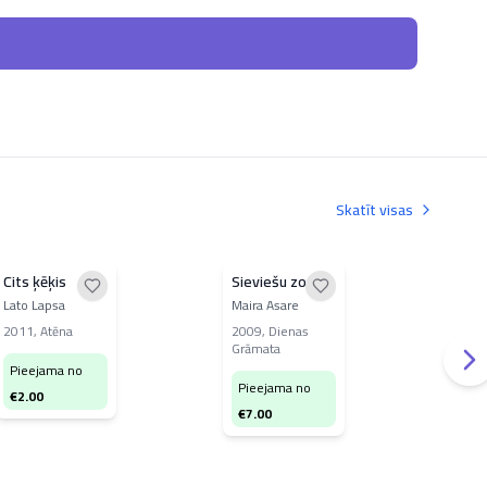
Skatīt visas
Cits ķēķis
Sieviešu zona
Neg
Lato Lapsa
Maira Asare
Džo
Kutz
2011
,
Atēna
2009
,
Dienas
Grāmata
200
Pieejama no
Pieejama no
Pi
€
2.00
€
7.00
€
8