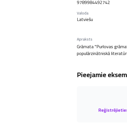
9789984492742
Valoda
Latviešu
Apraksts
Grāmata "Purlovas grāmata"
populārzinātniskā literatūr
Pieejamie eksemp
Reģistrējietie