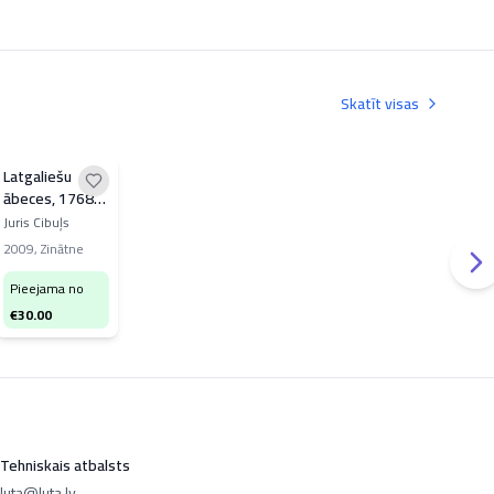
Skatīt visas
Latgaliešu
ābeces, 1768-
2008
Juris Cibuļs
2009
,
Zinātne
Pieejama no
€
30.00
Tehniskais atbalsts
luta@luta.lv