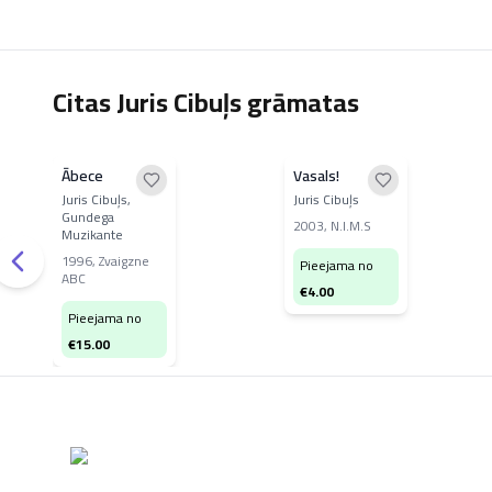
Citas Juris Cibuļs grāmatas
Ābece
Vasals!
Juris Cibuļs,
Juris Cibuļs
Gundega
2003
,
N.I.M.S
Muzikante
1996
,
Zvaigzne
Pieejama no
ABC
€
4.00
Pieejama no
€
15.00