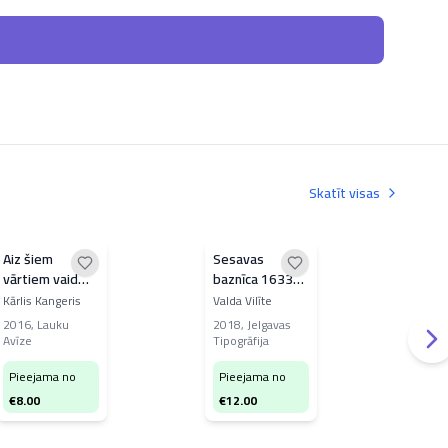
Skatīt visas
Aiz šiem
Sesavas
Gul
vārtiem vaid
baznīca 1633-
arc
zeme
2018
Kārlis Kangeris
Valda Vilīte
Alek
Solž
2016
,
Lauku
2018
,
Jelgavas
Avīze
Tipogrāfija
197
drau
Pieejama no
Pieejama no
Pi
€
8.00
€
12.00
€
2