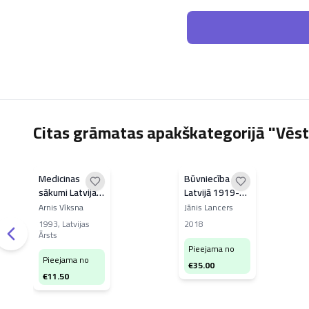
Citas grāmatas apakškategorijā "Vēst
Medicinas
Būvniecība
sākumi Latvijas
Latvijā 1919-
novados
2018 3.sējums
Arnis Vīksna
Jānis Lancers
1993
,
Latvijas
2018
Ārsts
Pieejama no
Pieejama no
€
35.00
€
11.50