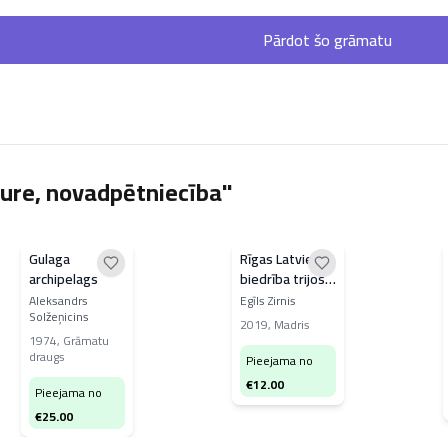
Pārdot šo grāmatu
ure, novadpētniecība"
Gulaga
Rīgas Latviešu
archipelags
biedrība trijos
gadsimtos
Aleksandrs
Egīls Zirnis
Solžeņicins
2019
,
Madris
1974
,
Grāmatu
draugs
Pieejama no
€
12.00
Pieejama no
€
25.00