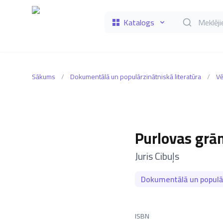
Katalogs
Meklēt grāmat
Sākums
/
Dokumentālā un populārzinātniskā literatūra
/
Vē
Purlovas grā
–
Juris Cibuļs
Dokumentālā un populār
ISBN