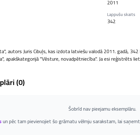
2011
Lappušu skaits
342
, autors Juris Cibuļs, kas izdota latviešu valodā 2011. gadā, 342 lp
a", apakškategorijā "Vēsture, novadpētniecība". Ja esi reģistrēts lie
lāri (
0
)
Šobrīd nav pieejamu eksemplāru.
s
un pēc tam pievienojiet šo grāmatu vēlmju sarakstam, lai saņemt