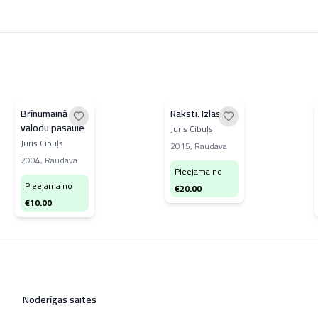
Brīnumainā
Raksti. Izlase
valodu pasaule
Juris Cibuļs
Juris Cibuļs
2015
,
Raudava
2004
,
Raudava
Pieejama no
Pieejama no
€
20.00
€
10.00
Noderīgas saites