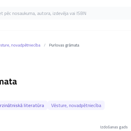
as pēc nosaukuma, autora, izdevēja vai ISBN
sture, novadpētniecība
/
Purlovas grāmata
mata
zinātniskā literatūra
Vēsture, novadpētniecība
Izdošanas gads