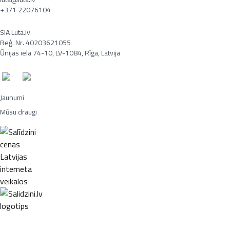
+371 22076104
SIA Luta.lv
Reģ. Nr. 40203621055
Ūnijas iela 74-10, LV-1084, Rīga, Latvija
Jaunumi
Mūsu draugi
Portatīvie datori, Smaržas, Mēbeles, Ledusskapji, Lego, Velosipēdi,