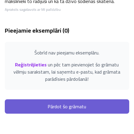
mākslinieki to radījuši un kā tā dzīvo šodienas skatienā.
Apraksts sagatavots ar MI palīdzību
Pieejamie eksemplāri (
0
)
Šobrīd nav pieejamu eksemplāru.
Reģistrējieties
un pēc tam pievienojiet šo grāmatu
vēlmju sarakstam, lai saņemtu e-pastu, kad grāmata
parādīsies pārdošanā!
Pārdot šo grāmatu