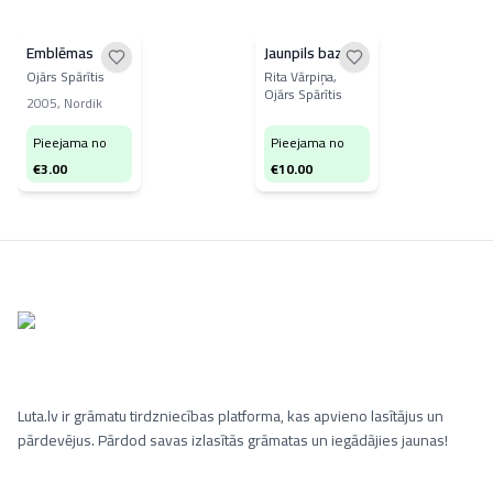
Emblēmas
Jaunpils baznīca
Ojārs Spārītis
Rita Vārpiņa,
Ojārs Spārītis
2005
,
Nordik
Pieejama no
Pieejama no
€
3.00
€
10.00
Luta.lv ir grāmatu tirdzniecības platforma, kas apvieno lasītājus un
pārdevējus. Pārdod savas izlasītās grāmatas un iegādājies jaunas!