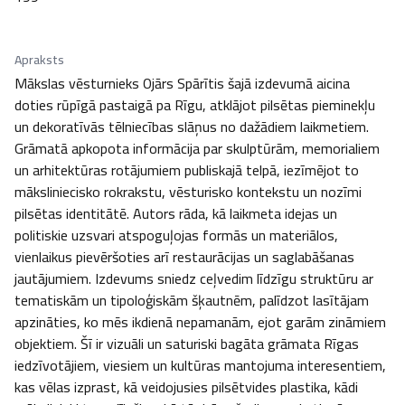
Apraksts
Mākslas vēsturnieks Ojārs Spārītis šajā izdevumā aicina 
doties rūpīgā pastaigā pa Rīgu, atklājot pilsētas pieminekļu 
un dekoratīvās tēlniecības slāņus no dažādiem laikmetiem. 
Grāmatā apkopota informācija par skulptūrām, memorialiem 
un arhitektūras rotājumiem publiskajā telpā, iezīmējot to 
māksliniecisko rokrakstu, vēsturisko kontekstu un nozīmi 
pilsētas identitātē. Autors rāda, kā laikmeta idejas un 
politiskie uzsvari atspoguļojas formās un materiālos, 
vienlaikus pievēršoties arī restaurācijas un saglabāšanas 
jautājumiem. Izdevums sniedz ceļvedim līdzīgu struktūru ar 
tematiskām un tipoloģiskām šķautnēm, palīdzot lasītājam 
apzināties, ko mēs ikdienā nepamanām, ejot garām zināmiem 
objektiem. Šī ir vizuāli un saturiski bagāta grāmata Rīgas 
iedzīvotājiem, viesiem un kultūras mantojuma interesentiem, 
kas vēlas izprast, kā veidojusies pilsētvides plastika, kādi 