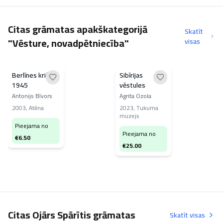
Citas grāmatas apakškategorijā
Skatīt
"Vēsture, novadpētniecība"
visas
Berlīnes krišana
Sibīrijas
1945
vēstules
Antonijs Bīvors
Agrita Ozola
2003
,
Atēna
2023
,
Tukuma
muzejs
Pieejama no
Pieejama no
€
6.50
€
25.00
Citas Ojārs Spārītis grāmatas
Skatīt visas