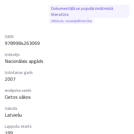
Dokumentālā un populārzinātniskā
literatūra
Vēsture, novadpētniecība
ISBN
9789984263069
Izdevējs
Nacionālais apgāds
Izdošanas gads
2007
Iesējuma veids
Cietos vākos
Valoda
Latviešu
Lappušu skaits
199