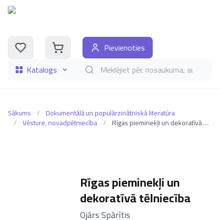
Pievienoties
Katalogs
Meklēt grāmatas pēc nosaukuma, autora, i
Sākums
/
Dokumentālā un populārzinātniskā literatūra
/
Vēsture, novadpētniecība
/
Rīgas pieminekļi un dekoratīvā tēlniecība
Rīgas pieminekļi un
dekoratīvā tēlniecība
–
Ojārs Spārītis