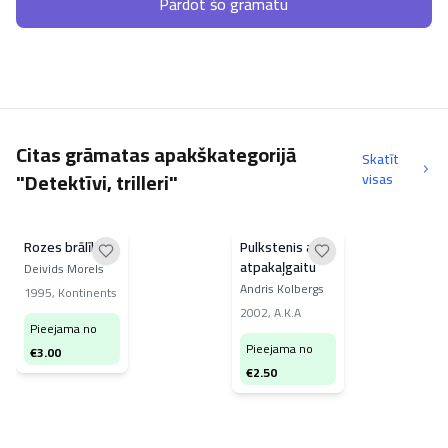
Pārdot šo grāmatu
Citas grāmatas apakškategorijā
Skatīt
"Detektīvi, trilleri"
visas
Rozes brālība
Pulkstenis ar
atpakaļgaitu
Deivids Morels
Andris Kolbergs
1995
,
Kontinents
2002
,
A.K.A
Pieejama no
Pieejama no
€
3.00
€
2.50