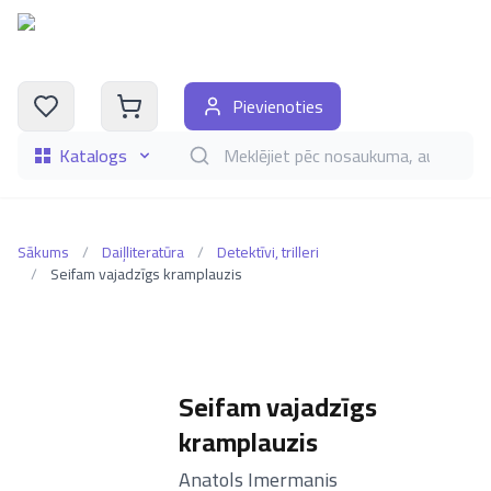
Pievienoties
Katalogs
Meklēt grāmatas pēc nosaukuma, autora, i
Sākums
/
Daiļliteratūra
/
Detektīvi, trilleri
/
Seifam vajadzīgs kramplauzis
Seifam vajadzīgs
kramplauzis
–
Anatols Imermanis