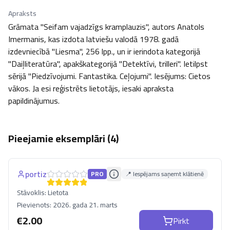
Apraksts
Grāmata "Seifam vajadzīgs kramplauzis", autors Anatols 
Imermanis, kas izdota latviešu valodā 1978. gadā 
izdevniecībā "Liesma", 256 lpp., un ir ierindota kategorijā 
"Daiļliteratūra", apakškategorijā "Detektīvi, trilleri". Ietilpst 
sērijā "Piedzīvojumi. Fantastika. Ceļojumi". Iesējums: Cietos 
vākos. Ja esi reģistrēts lietotājs, iesaki apraksta 
papildinājumus.
Pieejamie eksemplāri (
4
)
portiz
PRO
📍 Iespējams saņemt klātienē
Stāvoklis:
Lietota
Pievienots:
2026. gada 21. marts
€
2.00
Pirkt