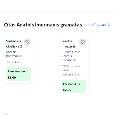
Citas Anatols Imermanis grāmatas
Skatīt visas
Sarkanais
Biedrs
obelisks 2
mauzeris
Anatols
Gunārs Cīrulis,
Imermanis
Anatols
Imermanis
1992
,
Avīze
1960
,
Latvijas
Valsts
Pieejama no
izdevniecība
€
3.00
Pieejama no
€
2.00