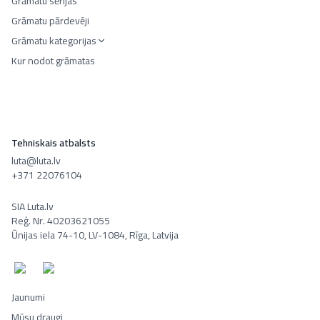
Grāmatu sērijas
Grāmatu pārdevēji
Grāmatu kategorijas
Kur nodot grāmatas
Tehniskais atbalsts
luta@luta.lv
+371 22076104
SIA Luta.lv
Reģ. Nr. 40203621055
Ūnijas iela 74-10, LV-1084, Rīga, Latvija
Jaunumi
Mūsu draugi