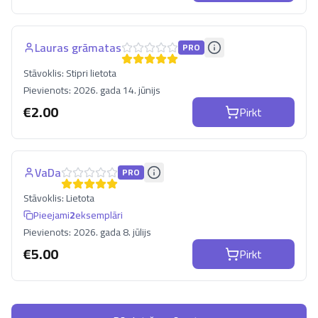
Lauras grāmatas
PRO
Stāvoklis:
Stipri lietota
Pievienots:
2026. gada 14. jūnijs
€
2.00
Pirkt
VaDa
PRO
Stāvoklis:
Lietota
Pieejami
2
eksemplāri
Pievienots:
2026. gada 8. jūlijs
€
5.00
Pirkt