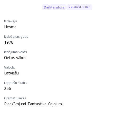
Detektīvi, trilleri
Daiļliteratūra
Izdevējs
Liesma
Izdošanas gads
1978
Iesējuma veids
Cietos vākos
Valoda
Latviešu
Lappušu skaits
256
Grāmatu sērija
Piedzīvojumi. Fantastika. Ceļojumi