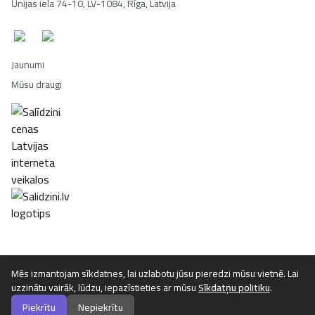
Ūnijas iela 74-10, LV-1084, Rīga, Latvija
Jaunumi
Mūsu draugi
Portatīvie datori, Smaržas, Mēbeles, Ledusskapji, Lego, Velosipēd
Mēs izmantojam sīkdatnes, lai uzlabotu jūsu pieredzi mūsu vietnē. Lai
uzzinātu vairāk, lūdzu, iepazīstieties ar mūsu
Sīkdatņu politiku
.
©
2026
Luta.lv. Visas tiesības aizsargātas.
Piekrītu
Nepiekrītu