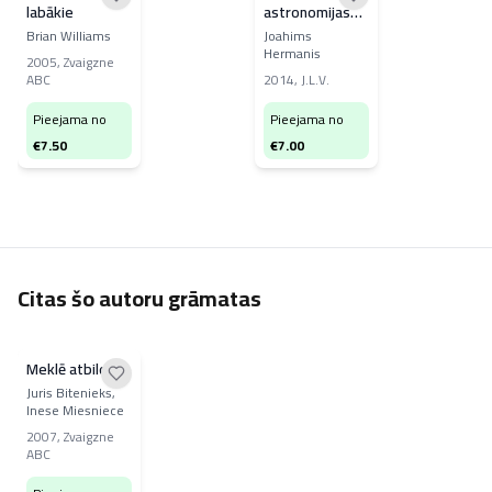
labākie
astronomijas
enciklopēdija
Brian Williams
Joahims
Hermanis
2005
,
Zvaigzne
ABC
2014
,
J.L.V.
Pieejama no
Pieejama no
€
7.50
€
7.00
Citas šo autoru grāmatas
Meklē atbildi
Juris Bitenieks,
Inese Miesniece
2007
,
Zvaigzne
ABC