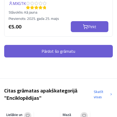
MXGTK
Stāvoklis:
Kā jauna
Pievienots:
2025. gada 25. maijs
€
5.00
Pirkt
Pārdot šo grāmatu
Citas grāmatas apakškategorijā
Skatīt
"Enciklopēdijas"
visas
Lielākie un
Mazā