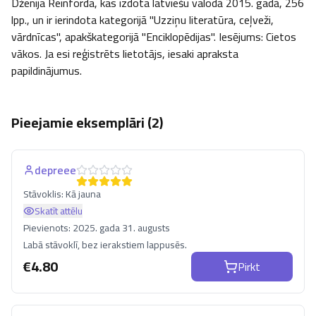
Dženija Reinforda, kas izdota latviešu valodā 2015. gadā, 256 
lpp., un ir ierindota kategorijā "Uzziņu literatūra, ceļveži, 
vārdnīcas", apakškategorijā "Enciklopēdijas". Iesējums: Cietos 
vākos. Ja esi reģistrēts lietotājs, iesaki apraksta 
papildinājumus.
Pieejamie eksemplāri (
2
)
depreee
Stāvoklis:
Kā jauna
Skatīt attēlu
Pievienots:
2025. gada 31. augusts
Labā stāvoklī, bez ierakstiem lappusēs.
€
4.80
Pirkt