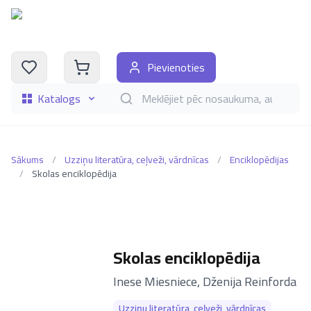
Pievienoties
Katalogs
Meklēt grāmatas pēc nosaukuma, autora, i
Sākums
/
Uzziņu literatūra, ceļveži, vārdnīcas
/
Enciklopēdijas
/
Skolas enciklopēdija
Skolas enciklopēdija
–
Inese Miesniece
,
Dženija Reinforda
Uzziņu literatūra, ceļveži, vārdnīcas