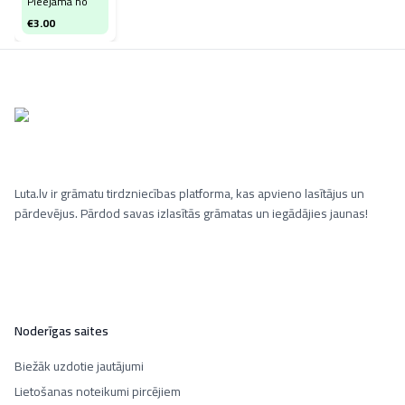
Pieejama no
€
3.00
Luta.lv ir grāmatu tirdzniecības platforma, kas apvieno lasītājus un
pārdevējus. Pārdod savas izlasītās grāmatas un iegādājies jaunas!
Noderīgas saites
Biežāk uzdotie jautājumi
Lietošanas noteikumi pircējiem