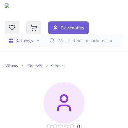
Pievienoties
Katalogs
Meklēt grāmatas pēc nosaukuma, autora, i
Sākums
/
Pārdevēji
/
Sczovas
(
1
)