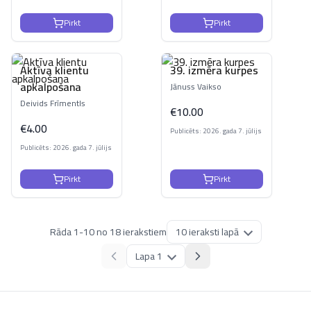
Pirkt
Pirkt
Aktīva klientu
39. izmēra kurpes
apkalpošana
Jānuss Vaikso
Deivids Frīmentls
€
10.00
€
4.00
Publicēts: 2026. gada 7. jūlijs
Publicēts: 2026. gada 7. jūlijs
Pirkt
Pirkt
Rāda
1
-
10
no
18
ierakstiem