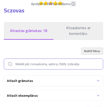
Apstiprina
100
%
pasūtījumu
Sczovas
Atsauksmes ar
Atrastas grāmatas:
18
komentāru:
Notīrīt filtrus
Atlasīt grāmatas
Atlasīt eksemplārus