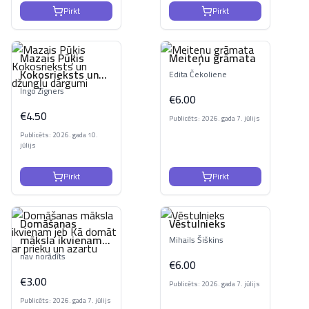
Pirkt
Pirkt
Mazais Pūķis
Meiteņu grāmata
Kokosrieksts un
Edita Čekoliene
džungļu dārgumi
Ingo Zīgners
€
6.00
€
4.50
Publicēts: 2026. gada 7. jūlijs
Publicēts: 2026. gada 10.
jūlijs
Pirkt
Pirkt
Domāšanas
Vēstulnieks
māksla ikvienam
Mihails Šiškins
jeb Kā domāt ar
nav norādīts
€
6.00
prieku un azartu
€
3.00
Publicēts: 2026. gada 7. jūlijs
Publicēts: 2026. gada 7. jūlijs