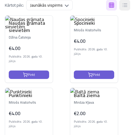
Kārtot pēc:
Naudas grāmata
Spocinieki
sievietēm
Milošs Kratohvīls
Džīna Čatskija
€
4.00
€
4.00
Publicēts: 2026. gada 10.
jūlijs
Publicēts: 2026. gada 10.
jūlijs
Pirkt
Pirkt
Punktinieki
Baltā ziema
Milošs Kratohvīls
Mirdza Kļava
€
4.00
€
2.00
Publicēts: 2026. gada 10.
Publicēts: 2026. gada 10.
jūlijs
jūlijs