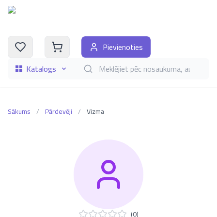
Pievienoties
Katalogs
Meklēt grāmatas pēc nosaukuma, autora, i
Sākums
/
Pārdevēji
/
Vizma
(
0
)