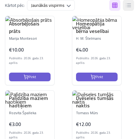
Kārtot pēc:
Absorbējošais
Homeopātija
prāts
bērna veselībai
Marija Montesori
H. M. Štelmans
€
10.00
€
4.00
Publicēts: 2026. gada 23.
Publicēts: 2026. gada 23.
aprīlis
aprīlis
Pirkt
Pirkt
Palīdzība maziem
Dvēseles tumšās
haotiķiem
naktis
Rozvita Špalleka
Tomass Mūrs
€
3.00
€
12.00
Publicēts: 2026. gada 23.
Publicēts: 2026. gada 23.
aprīlis
aprīlis