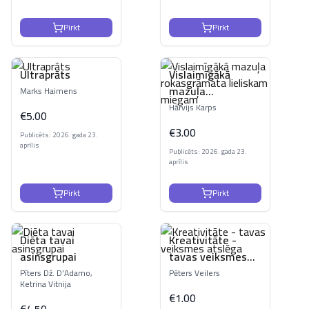
Pirkt
Pirkt
Ultraprāts
Vislaimīgākā
mazuļa
Marks Haimens
rokasgrāmata
Hārvijs Karps
€
5.00
lieliskam miegam
€
3.00
Publicēts: 2026. gada 23.
aprīlis
Publicēts: 2026. gada 23.
aprīlis
Pirkt
Pirkt
Diēta tavai
Kreativitāte -
asinsgrupai
tavas veiksmes
atslēga
Pīters Dž. D'Adamo,
Pēters Veilers
Ketrina Vitnija
€
1.00