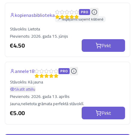
PRO
kopienasbiblioteka
📍 Iespējams saņemt klātienē
Stāvoklis:
Lietota
Pievienots:
2026. gada 15. jūnijs
€
4.50
Pirkt
annele18
PRO
Stāvoklis:
Kā jauna
Skatīt attēlu
Pievienots:
2026. gada 13. aprīlis
Jauna,nelietota grāmata perfektā stāvoklī.
€
5.00
Pirkt