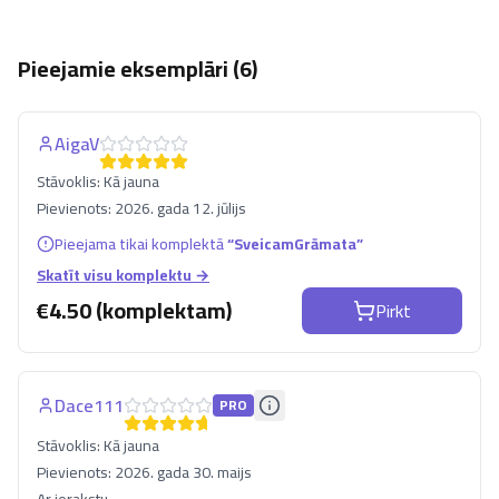
Pieejamie eksemplāri (
6
)
AigaV
Stāvoklis:
Kā jauna
Pievienots:
2026. gada 12. jūlijs
Pieejama tikai komplektā
“
SveicamGrāmata
”
Skatīt visu komplektu →
€
4.50 (komplektam)
Pirkt
Dace111
PRO
Stāvoklis:
Kā jauna
Pievienots:
2026. gada 30. maijs