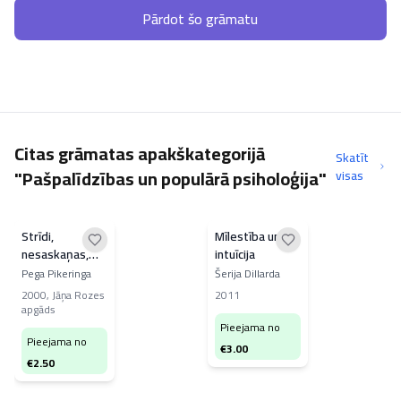
Pārdot šo grāmatu
Citas grāmatas apakškategorijā
Skatīt
"Pašpalīdzības un populārā psiholoģija"
visas
Strīdi,
Mīlestība un
nesaskaņas,
intuīcija
konflikti
Pega Pikeringa
Šerija Dillarda
2000
,
Jāņa Rozes
2011
apgāds
Pieejama no
Pieejama no
€
3.00
€
2.50