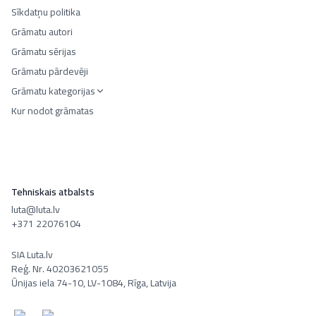
Sīkdatņu politika
Grāmatu autori
Grāmatu sērijas
Grāmatu pārdevēji
Grāmatu kategorijas
Kur nodot grāmatas
Tehniskais atbalsts
luta@luta.lv
+371 22076104
SIA Luta.lv
Reģ. Nr. 40203621055
Ūnijas iela 74-10, LV-1084, Rīga, Latvija