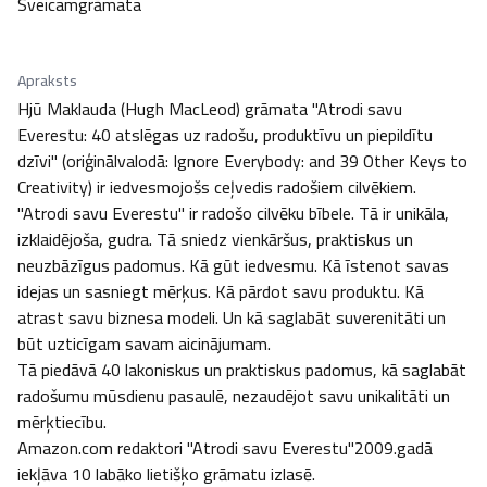
Sveicamgrāmata
Apraksts
Hjū Maklauda (Hugh MacLeod) grāmata "Atrodi savu 
Everestu: 40 atslēgas uz radošu, produktīvu un piepildītu 
dzīvi" (oriģinālvalodā: Ignore Everybody: and 39 Other Keys to 
Creativity) ir iedvesmojošs ceļvedis radošiem cilvēkiem.

"Atrodi savu Everestu'' ir radošo cilvēku bībele. Tā ir unikāla, 
izklaidējoša, gudra. Tā sniedz vienkāršus, praktiskus un 
neuzbāzīgus padomus. Kā gūt iedvesmu. Kā īstenot savas 
idejas un sasniegt mērķus. Kā pārdot savu produktu. Kā 
atrast savu biznesa modeli. Un kā saglabāt suverenitāti un 
būt uzticīgam savam aicinājumam. 

Tā piedāvā 40 lakoniskus un praktiskus padomus, kā saglabāt 
radošumu mūsdienu pasaulē, nezaudējot savu unikalitāti un 
mērķtiecību.

Amazon.com redaktori "Atrodi savu Everestu"2009.gadā 
iekļāva 10 labāko lietišķo grāmatu izlasē.