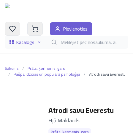
Pievienoties
Katalogs
Meklēt grāmatas pēc nosaukuma, autora, i
Sākums
/
Prāts, ķermenis, gars
/
Pašpalīdzības un populārā psiholoģija
/
Atrodi savu Everestu
Atrodi savu Everestu
–
Hjū Maklauds
Prāts, ķermenis, gars