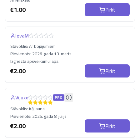
Ar ierakstu
€
1.00
Pirkt
IevaM
Stāvoklis:
Ar bojājumiem
Pievienots:
2026. gada 13. marts
Izgriezta apsveikumu lapa
€
2.00
Pirkt
Vijuxx
PRO
Stāvoklis:
Kā jauna
Pievienots:
2025. gada 8. jūlijs
€
2.00
Pirkt