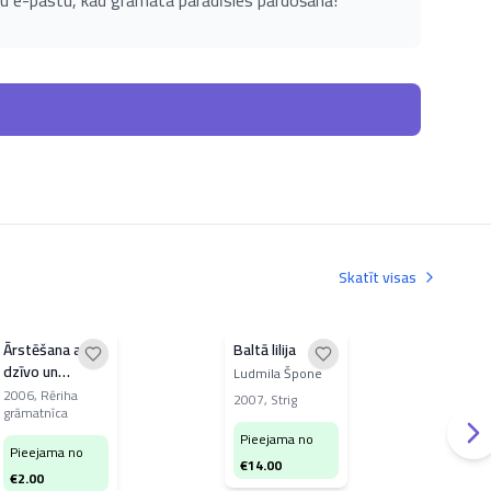
u e-pastu, kad grāmata parādīsies pārdošanā!
Skatīt visas
Ārstēšana ar
Baltā lilija
Ārs
dzīvo un
biš
Ludmila Špone
nedzīvo ūdeni,
pro
2006
,
Rēriha
Velt
2007
,
Strig
grāmatnīca
ūdeņraža
liet
198
pārskābi un
Pieejama no
Pieejama no
skābekli
Pi
€
14.00
€
2.00
€
0