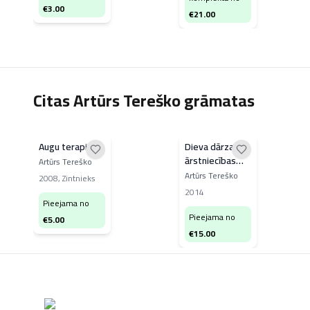
€
3.00
€
21.00
Citas Artūrs Tereško grāmatas
Augu terapija
Dieva dārza
ārstniecības
Artūrs Tereško
augi
Artūrs Tereško
2008
,
Zintnieks
2014
Pieejama no
Pieejama no
€
5.00
€
15.00