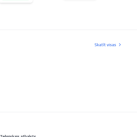
Skatīt visas
Tehniskais atbalsts