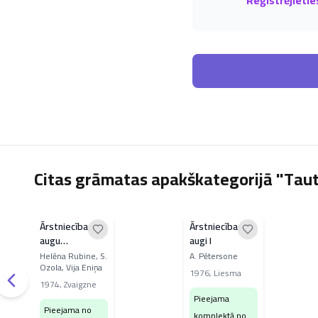
Reģistrējietie
Citas grāmatas apakškategorijā "Tau
Ārstniecības
Ārstniecības
augu
augi I
sagatavošana
Helēna Rubine, S.
A. Pētersone
Ozola, Vija Eniņa
un lietošana
1976
,
Liesma
1974
,
Zvaigzne
Pieejama
Pieejama no
komplektā no