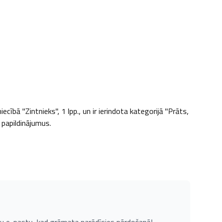
bā "Zintnieks", 1 lpp., un ir ierindota kategorijā "Prāts, 
 papildinājumus.