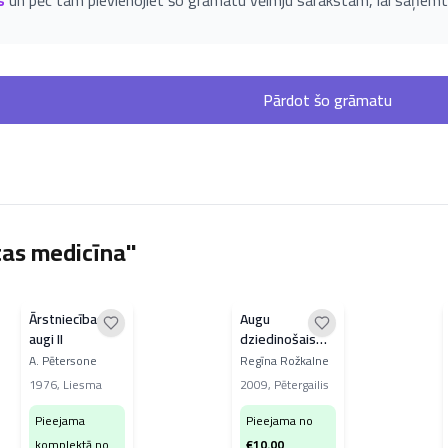
s
un pēc tam pievienojiet šo grāmatu vēlmju sarakstam, lai saņemt
Pārdot šo grāmatu
tas medicīna"
Ārstniecības
Augu
augi II
dziedinošais
spēks
A. Pētersone
Regīna Rožkalne
1976
,
Liesma
2009
,
Pētergailis
Pieejama
Pieejama no
komplektā no
€
10.00