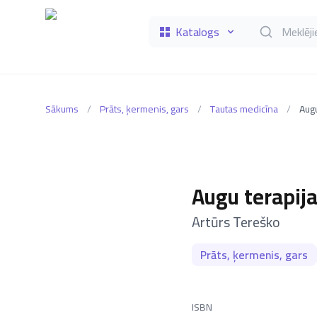
Katalogs
Meklēt grāmat
Sākums
/
Prāts, ķermenis, gars
/
Tautas medicīna
/
Augu
Augu terapij
–
Artūrs Tereško
Prāts, ķermenis, gars
ISBN