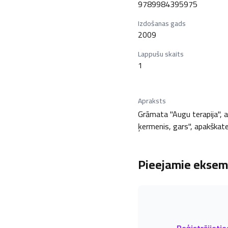
9789984395975
Izdošanas gads
2009
Lappušu skaits
1
Apraksts
Grāmata "Augu terapija", au
ķermenis, gars", apakškateg
Pieejamie eksemp