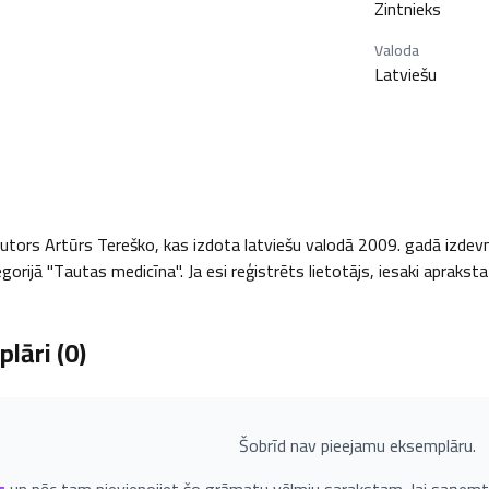
Zintnieks
Valoda
Latviešu
tors Artūrs Tereško, kas izdota latviešu valodā 2009. gadā izdevniecī
orijā "Tautas medicīna". Ja esi reģistrēts lietotājs, iesaki apraksta
lāri (
0
)
Šobrīd nav pieejamu eksemplāru.