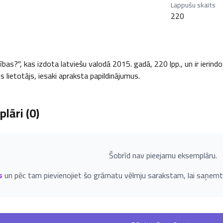
Lappušu skaits
220
as?", kas izdota latviešu valodā 2015. gadā, 220 lpp., un ir ierindo
ēts lietotājs, iesaki apraksta papildinājumus.
lāri (
0
)
Šobrīd nav pieejamu eksemplāru.
s
un pēc tam pievienojiet šo grāmatu vēlmju sarakstam, lai saņemt