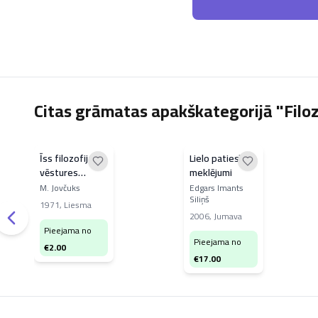
Citas grāmatas apakškategorijā "Filoz
Īss filozofijas
Lielo patiesību
vēstures
meklējumi
apcerējums
M. Jovčuks
Edgars Imants
Siliņš
1971
,
Liesma
2006
,
Jumava
Pieejama no
Pieejama no
€
2.00
€
17.00