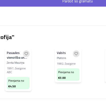
Pārdot šo grāmatu
ofija"
Pasaules
Valsts
vienotība un
Platons
indivīda
Zenta Mauriņa
1982
,
Zvaigzne
uzdevumi
1997
,
Zvaigzne
ABC
Pieejama no
€
3.00
Pieejama no
€
4.50