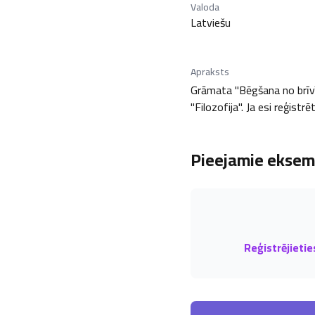
Valoda
Latviešu
Apraksts
Grāmata "Bēgšana no brīvīb
"Filozofija". Ja esi reģistr
Pieejamie eksemp
Reģistrējietie