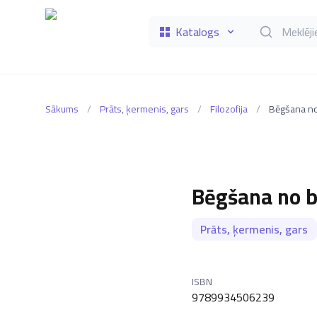
Katalogs
Meklēt grāmat
Sākums
/
Prāts, ķermenis, gars
/
Filozofija
/
Bēgšana no
Bēgšana no b
Prāts, ķermenis, gars
ISBN
9789934506239