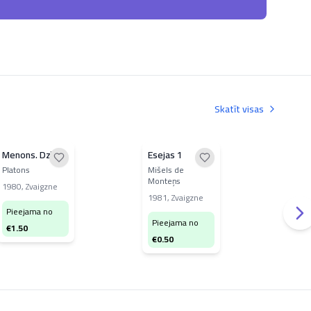
Skatīt visas
Menons. Dzīres
Esejas 1
Ese
Platons
Mišels de
Miše
Monteņs
Mon
1980
,
Zvaigzne
1981
,
Zvaigzne
198
Pieejama no
Pieejama no
Pi
€
1.50
€
0.50
€
1