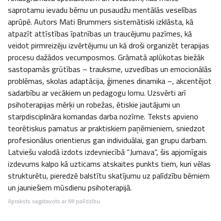
saprotamu ievadu bērnu un pusaudžu mentālās veselības 
aprūpē. Autors Mati Brummers sistemātiski izklāsta, kā 
atpazīt attīstības īpatnības un traucējumu pazīmes, kā 
veidot pirmreizēju izvērtējumu un kā droši organizēt terapijas 
procesu dažādos vecumposmos. Grāmatā aplūkotas biežāk 
sastopamās grūtības – trauksme, uzvedības un emocionālās 
problēmas, skolas adaptācija, ģimenes dinamika –, akcentējot 
sadarbību ar vecākiem un pedagogu lomu. Uzsvērti arī 
psihoterapijas mērķi un robežas, ētiskie jautājumi un 
starpdisciplināra komandas darba nozīme. Teksts apvieno 
teorētiskus pamatus ar praktiskiem paņēmieniem, sniedzot 
profesionālus orientierus gan individuālai, gan grupu darbam. 
Latviešu valodā izdots izdevniecībā “Jumava”, šis apjomīgais 
izdevums kalpo kā uzticams atskaites punkts tiem, kuri vēlas 
strukturētu, pieredzē balstītu skatījumu uz palīdzību bērniem 
un jauniešiem mūsdienu psihoterapijā.
Apraksts sagatavots ar MI palīdzību