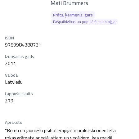
–
Mati Brummers
Prāts, ķermenis, gars
Pašpalīdzības un populārā psiholoģija
ISBN
9789984388731
Izdošanas gads
2011
Valoda
Latviešu
Lappušu skaits
279
Apraksts
“Bērnu un jauniešu psihoterapija” ir praktiski orientēta 
rokasgrāmata speciālistiem un vecākiem, kas meklē 