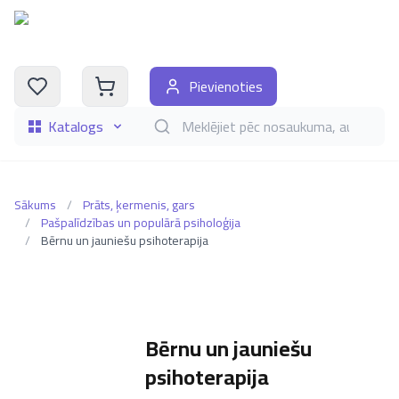
Pievienoties
Katalogs
Meklēt grāmatas pēc nosaukuma, autora, i
Sākums
/
Prāts, ķermenis, gars
/
Pašpalīdzības un populārā psiholoģija
/
Bērnu un jauniešu psihoterapija
Bērnu un jauniešu
psihoterapija