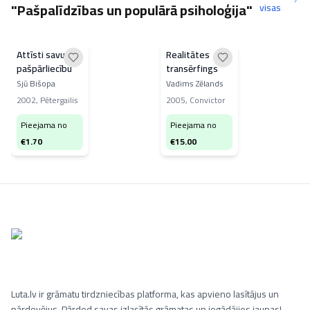
"Pašpalīdzības un populārā psiholoģija"
visas
Attīsti savu
Realitātes
pašpārliecību
transērfings
Sjū Bišopa
Vadims Zēlands
2002
,
Pētergailis
2005
,
Convictor
Pieejama no
Pieejama no
€
1.70
€
15.00
Luta.lv ir grāmatu tirdzniecības platforma, kas apvieno lasītājus un
pārdevējus. Pārdod savas izlasītās grāmatas un iegādājies jaunas!