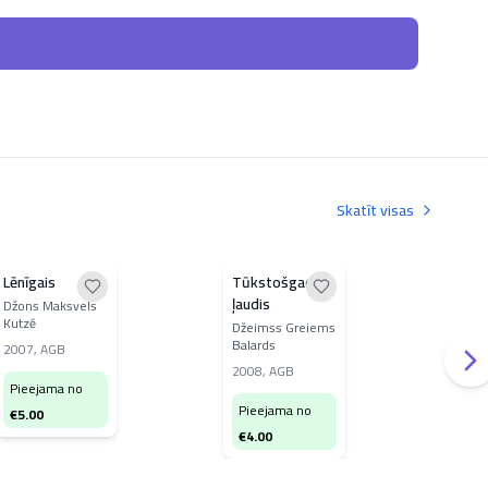
Skatīt visas
Lēnīgais
Tūkstošgades
Latv
ļaudis
die
Džons Maksvels
Kutzē
Džeimss Greiems
Elm
Balards
2007
,
AGB
200
2008
,
AGB
izd
Pieejama no
Pieejama no
Pi
€
5.00
€
4.00
€
7