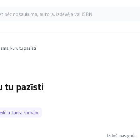
as pēc nosaukuma, autora, izdevēja vai ISBN
sma, kuru tu pazīsti
 tu pazīsti
ikta žanra romāni
Izdošanas gads