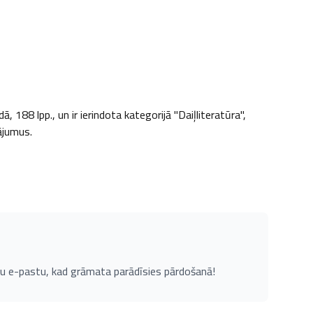
188 lpp., un ir ierindota kategorijā "Daiļliteratūra", 
nājumus.
u e-pastu, kad grāmata parādīsies pārdošanā!