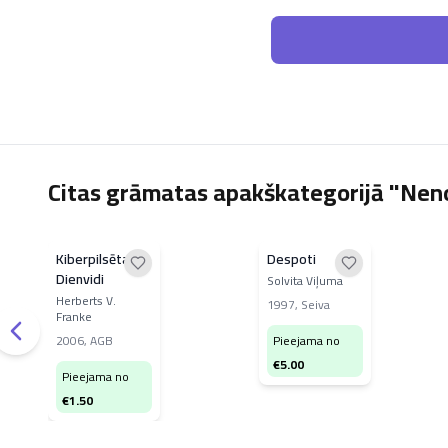
Citas grāmatas apakškategorijā "Nen
Kiberpilsēta
Despoti
Dienvidi
Solvita Viļuma
Herberts V.
1997
,
Seiva
Franke
2006
,
AGB
Pieejama no
€
5.00
Pieejama no
€
1.50