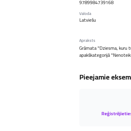
9789984739168
Valoda
Latviešu
Apraksts
Grāmata "Dziesma, kuru tu p
apakškategorijā "Nenoteikta
Pieejamie eksemp
Reģistrējietie