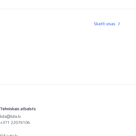
Skatīt visas
Tehniskais atbalsts
luta@luta.lv
+371 22076104
SIA Luta.lv