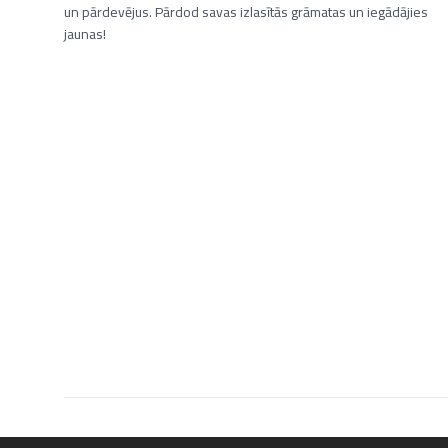
un pārdevējus. Pārdod savas izlasītās grāmatas un iegādājies
jaunas!