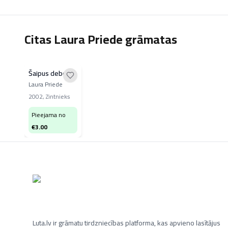
Citas Laura Priede grāmatas
Šaipus debesīm
Laura Priede
2002
,
Zintnieks
Pieejama no
€
3.00
Luta.lv ir grāmatu tirdzniecības platforma, kas apvieno lasītājus