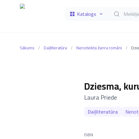
Katalogs
Meklēt grāmat
Sākums
/
Daiļliteratūra
/
Nenoteikta žanra romāni
/
Dzie
Dziesma, kuru
–
Laura Priede
Daiļliteratūra
Nenote
ISBN