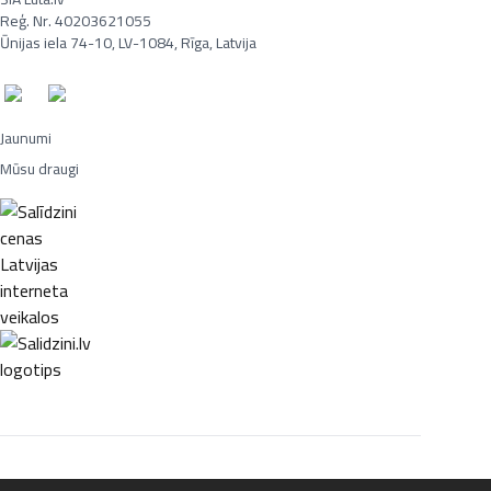
Reģ. Nr. 40203621055
Ūnijas iela 74-10, LV-1084, Rīga, Latvija
Jaunumi
Mūsu draugi
Portatīvie datori, Smaržas, Mēbeles, Ledusskapji, Lego, Velosipēdi,