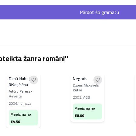
Pārdot šo grāmatu
oteikta žanra romāni"
Dimā klubs jeb
Negods
Rišeljē ēna
Džons Maksvels
Kutzē
Artūro Peress-
Reverte
2003
,
AGB
2006
,
Jumava
Pieejama no
Pieejama no
€
8.00
€
4.50