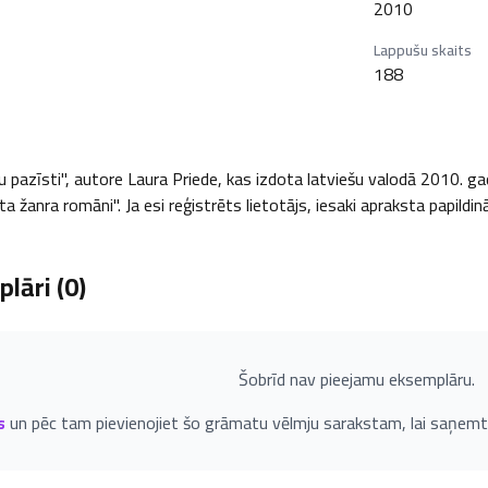
2010
Lappušu skaits
188
azīsti", autore Laura Priede, kas izdota latviešu valodā 2010. gadā, 
 žanra romāni". Ja esi reģistrēts lietotājs, iesaki apraksta papildi
lāri (
0
)
Šobrīd nav pieejamu eksemplāru.
s
un pēc tam pievienojiet šo grāmatu vēlmju sarakstam, lai saņemt