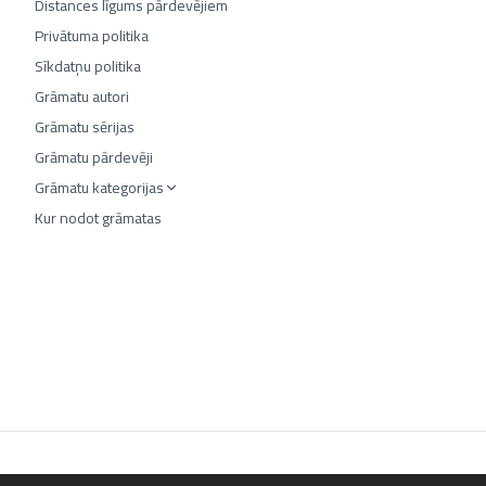
Distances līgums pārdevējiem
Privātuma politika
Sīkdatņu politika
Grāmatu autori
Grāmatu sērijas
Grāmatu pārdevēji
Grāmatu kategorijas
Kur nodot grāmatas
©
2026
Luta.lv. Visas tiesības aizsargātas.