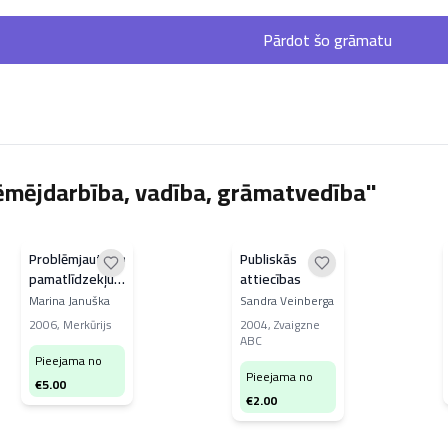
Pārdot šo grāmatu
ēmējdarbība, vadība, grāmatvedība"
Problēmjautājumi
Publiskās
pamatlīdzekļu
attiecības
uzskaites jomā.
Marina Januška
Sandra Veinberga
Grāmatvedība
2006
,
Merkūrijs
2004
,
Zvaigzne
un nodokļi
ABC
nomas
Pieejama no
Pieejama no
attiecībās
€
5.00
€
2.00