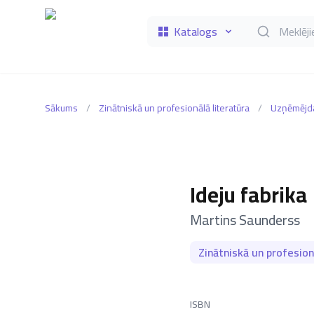
Katalogs
Meklēt grāmat
Sākums
/
Zinātniskā un profesionālā literatūra
/
Uzņēmējda
Ideju fabrika
–
Martins Saunderss
Zinātniskā un profesion
ISBN