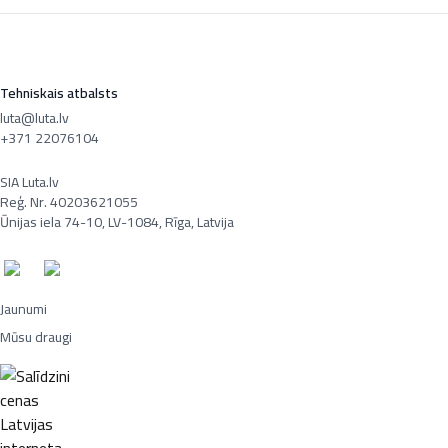
Tehniskais atbalsts
luta@luta.lv
+371 22076104
SIA Luta.lv
Reģ. Nr. 40203621055
Ūnijas iela 74-10, LV-1084, Rīga, Latvija
Jaunumi
Mūsu draugi