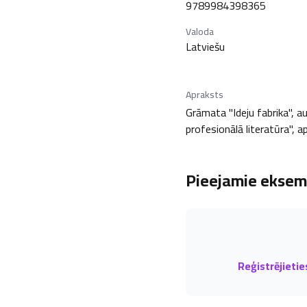
9789984398365
Valoda
Latviešu
Apraksts
Grāmata "Ideju fabrika", au
profesionālā literatūra", a
Pieejamie eksemp
Reģistrējietie