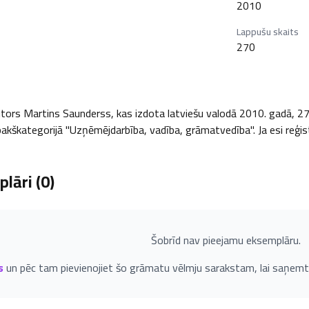
2010
Lappušu skaits
270
tors Martins Saunderss, kas izdota latviešu valodā 2010. gadā, 270 l
pakškategorijā "Uzņēmējdarbība, vadība, grāmatvedība". Ja esi reģist
lāri (
0
)
Šobrīd nav pieejamu eksemplāru.
s
un pēc tam pievienojiet šo grāmatu vēlmju sarakstam, lai saņemt