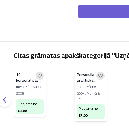
Citas grāmatas apakškategorijā "Uzņ
10
Personāla
korporatīvās
praktiskā
uzvedības
vadība
Inese Ešenvalde
Inese Ešenvalde
baušļi
2008
2004
,
Merkūrijs
LAT
Pieejama no
Pieejama no
€
3.00
€
7.00