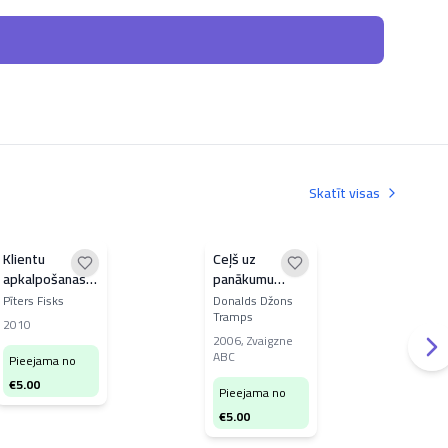
Skatīt visas
Klientu
Ceļš uz
Uzņ
apkalpošanas
panākumu
Dan
ģēnijs
virsotni
Pīters Fisks
Donalds Džons
201
Tramps
apg
2010
2006
,
Zvaigzne
ABC
Pi
Pieejama no
€
5
€
5.00
Pieejama no
€
5.00