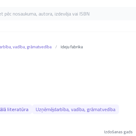
as pēc nosaukuma, autora, izdevēja vai ISBN
rbība, vadība, grāmatvedība
/
Ideju fabrika
ālā literatūra
Uzņēmējdarbība, vadība, grāmatvedība
Izdošanas gads