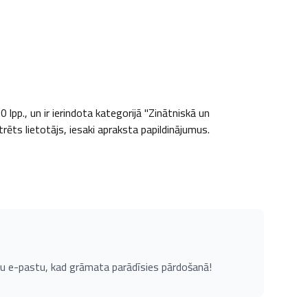
pp., un ir ierindota kategorijā "Zinātniskā un 
rēts lietotājs, iesaki apraksta papildinājumus.
u e-pastu, kad grāmata parādīsies pārdošanā!