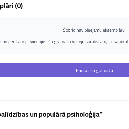
lāri (
0
)
Šobrīd nav pieejamu eksemplāru.
s
un pēc tam pievienojiet šo grāmatu vēlmju sarakstam, lai saņemt
Pārdot šo grāmatu
alīdzības un populārā psiholoģija"