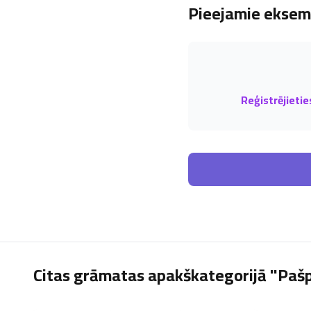
Pieejamie eksemp
Reģistrējietie
Citas grāmatas apakškategorijā "Pašp