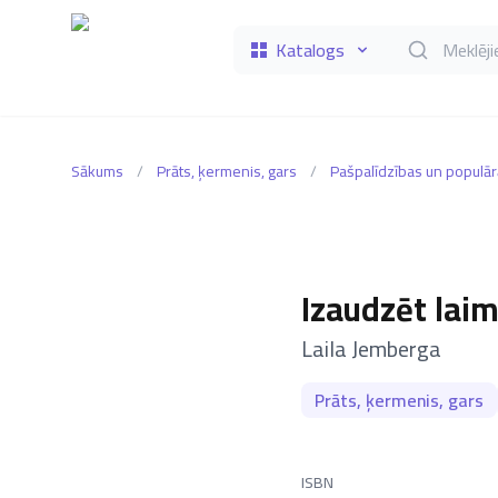
Katalogs
Meklēt grāmat
Sākums
/
Prāts, ķermenis, gars
/
Pašpalīdzības un populār
Izaudzēt laim
–
Laila Jemberga
Prāts, ķermenis, gars
ISBN