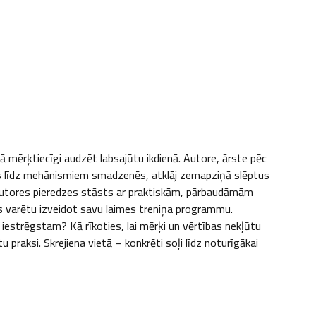
ā mērķtiecīgi audzēt labsajūtu ikdienā. Autore, ārste pēc 
omus līdz mehānismiem smadzenēs, atklāj zemapziņā slēptus 
 autores pieredzes stāsts ar praktiskām, pārbaudāmām 
 varētu izveidot savu laimes treniņa programmu. 
 iestrēgstam? Kā rīkoties, lai mērķi un vērtības nekļūtu 
raksi. Skrejiena vietā – konkrēti soļi līdz noturīgākai 