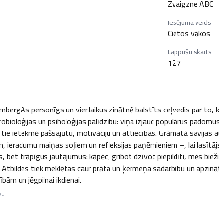
Zvaigzne ABC
Iesējuma veids
Cietos vākos
Lappušu skaits
127
JembergAs personīgs un vienlaikus zinātnē balstīts ceļvedis par to, k
neirobioloģijas un psiholoģijas palīdzību: viņa izjauc populārus pad
ā tie ietekmē pašsajūtu, motivāciju un attiecības. Grāmatā savijas
 ieradumu maiņas soļiem un refleksijas paņēmieniem –, lai lasītājs
 bet trāpīgus jautājumus: kāpēc, gribot dzīvot piepildīti, mēs bieži
Atbildes tiek meklētas caur prāta un ķermeņa sadarbību un apzinātu p
ībām un jēgpilnai ikdienai.
bu