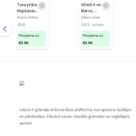
Tava prāta
Vīrieši ir no
klupšanas
Marsa,
akmeņi
sievietes - no
Koens Dirkss
Džons Grejs
Venēras
2009
2003
,
Jumava
Pieejama no
Pieejama no
€
3.00
€
3.50
Luta.lv ir grāmatu tirdzniecības platforma, kas apvieno lasītājus
un pārdevējus. Pārdod savas izlasītās grāmatas un iegādājies
jaunas!