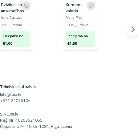
Dzīvības spēki
Ķermeņa
Līdz
un veselības
valoda
bez
avoti
Juris Gustavs
Alans Pīzs
Andr
Kurp
1993
,
Rando
1995
,
Jumava
200
Pieejama no
Pieejama no
Pi
€
1.00
€
1.50
€
3
Tehniskais atbalsts
luta@luta.lv
+371 22076104
SIA Luta.lv
Reģ. Nr. 40203621055
Ūnijas iela 74-10, LV-1084, Rīga, Latvija