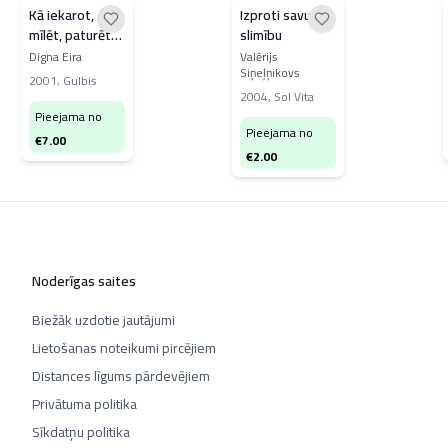
Kā iekarot,
Izproti savu
mīlēt, paturēt
slimību
vīrieti?
Digna Eira
Valērijs
Siņeļņikovs
2001
,
Gulbis
2004
,
Sol Vita
Pieejama no
Pieejama no
€
7.00
€
2.00
Noderīgas saites
Biežāk uzdotie jautājumi
Lietošanas noteikumi pircējiem
Distances līgums pārdevējiem
Privātuma politika
Sīkdatņu politika