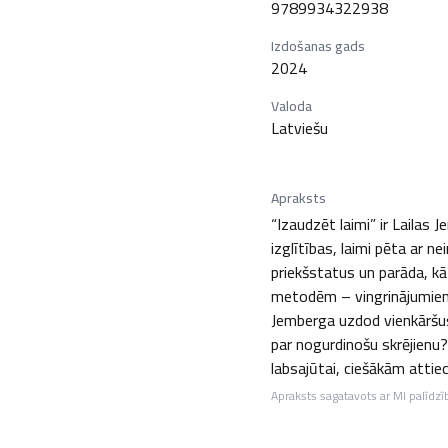
9789934322938
Izdošanas gads
2024
Valoda
Latviešu
Apraksts
“Izaudzēt laimi” ir Lailas 
izglītības, laimi pēta ar 
priekšstatus un parāda, k
metodēm – vingrinājumiem,
Jemberga uzdod vienkāršus,
par nogurdinošu skrējienu? 
labsajūtai, ciešākām attiec
Apraksts sagatavots ar MI palīdzī