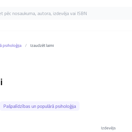
as pēc nosaukuma, autora, izdevēja vai ISBN
ā psiholoģija
/
Izaudzēt laimi
i
Pašpalīdzības un populārā psiholoģija
Izdevējs