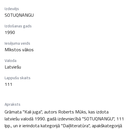
Izdevējs
SOTUQNANGU
Izdošanas gads
1990
Iesējuma veids
Mīkstos vākos
Valoda
Latviešu
Lappušu skaits
111
Apraksts
Grāmata "Kali juga", autors Roberts Mūks, kas izdota 
latviešu valodā 1990. gadā izdevniecībā "SOTUQNANGU", 111 
lpp., un ir ierindota kategorijā "Daiļliteratūra", apakškategorijā 