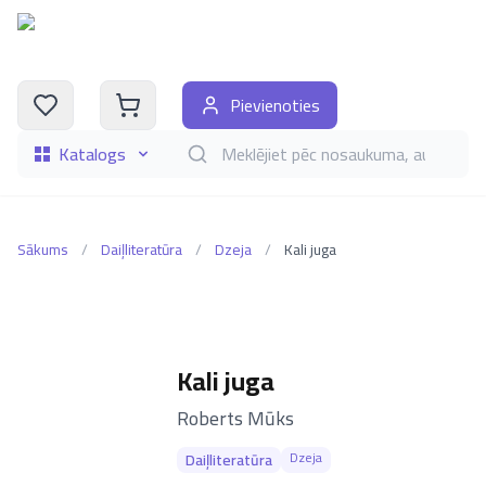
Pievienoties
Katalogs
Meklēt grāmatas pēc nosaukuma, autora, i
Sākums
/
Daiļliteratūra
/
Dzeja
/
Kali juga
Kali juga
–
Roberts Mūks
Dzeja
Daiļliteratūra