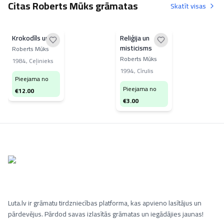
Citas Roberts Mūks grāmatas
Skatīt visas
Krokodīls un es
Reliģija un
misticisms
Roberts Mūks
Roberts Mūks
1984
,
Ceļinieks
1994
,
Cīrulis
Pieejama no
Pieejama no
€
12.00
€
3.00
Luta.lv ir grāmatu tirdzniecības platforma, kas apvieno lasītājus un
pārdevējus. Pārdod savas izlasītās grāmatas un iegādājies jaunas!