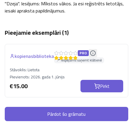
"Dzeja". Iesējums: Mīkstos vākos. Ja esi reģistrēts lietotājs, 
iesaki apraksta papildinājumus.
Pieejamie eksemplāri (
1
)
PRO
kopienasbiblioteka
📍 Iespējams saņemt klātienē
Stāvoklis:
Lietota
Pievienots:
2026. gada 1. jūnijs
€
15.00
Pirkt
Pārdot šo grāmatu