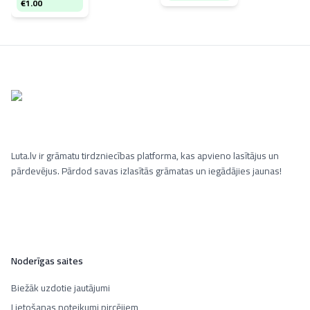
€
1.00
Luta.lv ir grāmatu tirdzniecības platforma, kas apvieno lasītājus un
pārdevējus. Pārdod savas izlasītās grāmatas un iegādājies jaunas!
Noderīgas saites
Biežāk uzdotie jautājumi
Lietošanas noteikumi pircējiem