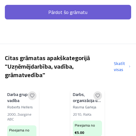
Pārdot šo grāmatu
Citas grāmatas apakškategorijā
Skatīt
"Uzņēmējdarbība, vadība,
visas
grāmatvedība"
Darba grupas
Darbs,
vadība
organizācija un
psiholoģija
Roberts Hellers
Rasma Garleja
2000
,
Zvaigzne
2010
,
RaKa
ABC
Pieejama no
Pieejama no
€
5.00