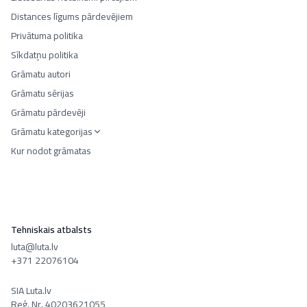
Distances līgums pārdevējiem
Privātuma politika
Sīkdatņu politika
Grāmatu autori
Grāmatu sērijas
Grāmatu pārdevēji
Grāmatu kategorijas
Kur nodot grāmatas
Tehniskais atbalsts
luta@luta.lv
+371 22076104
SIA Luta.lv
Reģ. Nr. 40203621055