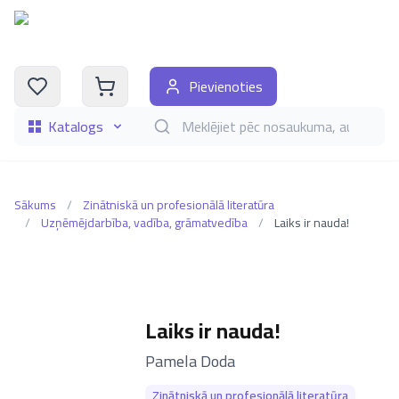
Pievienoties
Katalogs
Meklēt grāmatas pēc nosaukuma, autora, i
Sākums
/
Zinātniskā un profesionālā literatūra
/
Uzņēmējdarbība, vadība, grāmatvedība
/
Laiks ir nauda!
Laiks ir nauda!
–
Pamela Doda
Zinātniskā un profesionālā literatūra