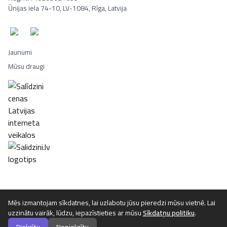
Ūnijas iela 74-10, LV-1084, Rīga, Latvija
Jaunumi
Mūsu draugi
Portatīvie datori, Smaržas, Mēbeles, Ledusskapji, Lego, Velosipēd
Mēs izmantojam sīkdatnes, lai uzlabotu jūsu pieredzi mūsu vietnē. Lai
uzzinātu vairāk, lūdzu, iepazīstieties ar mūsu
Sīkdatņu politiku
.
©
2026
Luta.lv. Visas tiesības aizsargātas.