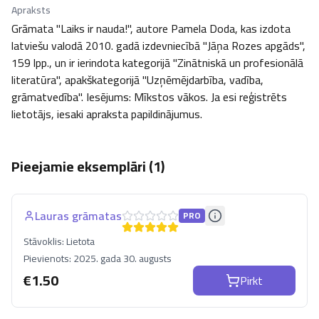
Apraksts
Grāmata "Laiks ir nauda!", autore Pamela Doda, kas izdota 
latviešu valodā 2010. gadā izdevniecībā "Jāņa Rozes apgāds", 
159 lpp., un ir ierindota kategorijā "Zinātniskā un profesionālā 
literatūra", apakškategorijā "Uzņēmējdarbība, vadība, 
grāmatvedība". Iesējums: Mīkstos vākos. Ja esi reģistrēts 
lietotājs, iesaki apraksta papildinājumus.
Pieejamie eksemplāri (
1
)
Lauras grāmatas
PRO
Stāvoklis:
Lietota
Pievienots:
2025. gada 30. augusts
€
1.50
Pirkt