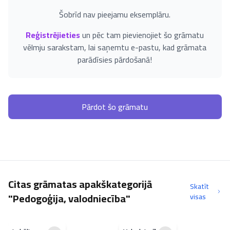
Šobrīd nav pieejamu eksemplāru.
Reģistrējieties
un pēc tam pievienojiet šo grāmatu
vēlmju sarakstam, lai saņemtu e-pastu, kad grāmata
parādīsies pārdošanā!
Pārdot šo grāmatu
Citas grāmatas apakškategorijā
Skatīt
"Pedogoģija, valodniecība"
visas