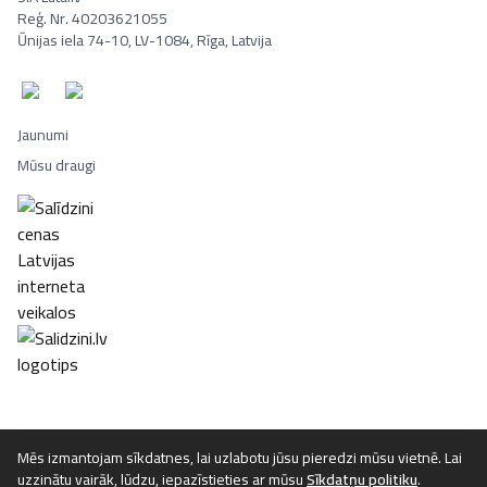
Reģ. Nr. 40203621055
Ūnijas iela 74-10, LV-1084, Rīga, Latvija
Jaunumi
Mūsu draugi
Portatīvie datori, Smaržas, Mēbeles, Ledusskapji, Lego, Velosipēd
Mēs izmantojam sīkdatnes, lai uzlabotu jūsu pieredzi mūsu vietnē. Lai
uzzinātu vairāk, lūdzu, iepazīstieties ar mūsu
Sīkdatņu politiku
.
©
2026
Luta.lv. Visas tiesības aizsargātas.