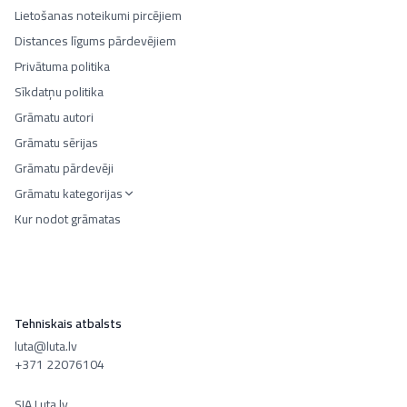
Lietošanas noteikumi pircējiem
Distances līgums pārdevējiem
Privātuma politika
Sīkdatņu politika
Grāmatu autori
Grāmatu sērijas
Grāmatu pārdevēji
Grāmatu kategorijas
Kur nodot grāmatas
Tehniskais atbalsts
luta@luta.lv
+371 22076104
SIA Luta.lv