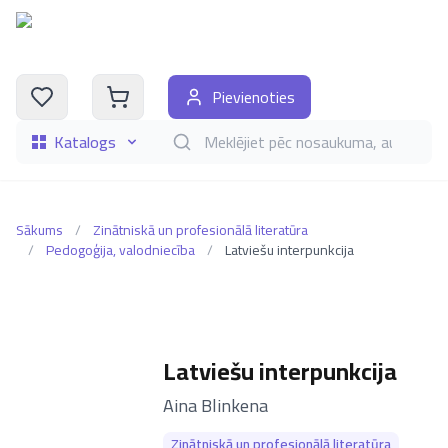
Pievienoties
Katalogs
Meklēt grāmatas pēc nosaukuma, autora, i
Sākums
/
Zinātniskā un profesionālā literatūra
/
Pedogoģija, valodniecība
/
Latviešu interpunkcija
Latviešu interpunkcija
–
Aina Blinkena
Zinātniskā un profesionālā literatūra