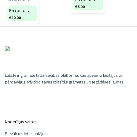
€
6.00
Pieejama no
€
20.00
Luta.lv ir grāmatu tirdzniecības platforma, kas apvieno lasītājus un
pārdevējus. Pārdod savas izlasītās grāmatas un iegādājies jaunas!
Noderīgas saites
Biežāk uzdotie jautājumi