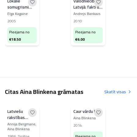
Lokālie
Valodniecība
somugrismi
Latvijā: fakti un
latviešu
biogrāfijas
Elga Kagaine
Andrejs Bankavs
valodas
2005
2010
Ziemeļrietumvidzemes
izloksnēs
Pieejama no
Pieejama no
€
18.50
€
6.00
Citas Aina Blinkena grāmatas
Skatīt visas
Latviešu
Caur vārdu birzi
rakstības
Aina Blinkena
attīstība
Annija Bergmane,
2014
Aina Blinkena
1986
,
Zinātne
Pieejama no