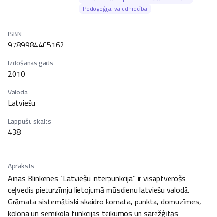
Pedogoģija, valodniecība
ISBN
9789984405162
Izdošanas gads
2010
Valoda
Latviešu
Lappušu skaits
438
Apraksts
Ainas Blinkenes “Latviešu interpunkcija” ir visaptverošs 
ceļvedis pieturzīmju lietojumā mūsdienu latviešu valodā. 
Grāmata sistemātiski skaidro komata, punkta, domuzīmes, 
kolona un semikola funkcijas teikumos un sarežģītās 