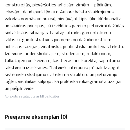
konstrukcijās, pievēršoties arī citām zīmēm – pēdiņām, 
iekavām, daudzpunktēm u.c. Autore balsta skaidrojumus 
valodas normās un praksē, piedāvājot tipiskāko kļūdu analīzi 
un skaidrus principus, kā izvēlēties pareizo pieturzīmi dažādās 
sintaktiskās situācijās. Lasītājs atradīs gan noteikumu 
izklāstu, gan ilustratīvus piemērus no dažādiem stiliem – 
publiskās saziņas, zinātniska, publicistiska un ikdienas teksta. 
Izdevums noder skolotājiem, studentiem, redaktoriem, 
tulkotājiem un ikvienam, kas tiecas pēc korekta, saprotama 
rakstveida izteiksmes. “Latviešu interpunkcija” palīdz apgūt 
sistēmisku skatījumu uz teikuma struktūru un pieturzīmju 
loģiku, vienlaikus kalpojot kā praktiska rokasgrāmata uzziņai 
un pašpilnveidei.
Apraksts sagatavots ar MI palīdzību
Pieejamie eksemplāri (
0
)