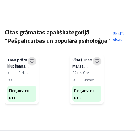
Citas grāmatas apakškategorijā
Skatīt
"Pašpalīdzības un populārā psiholoģija"
visas
Tava prāta
Vīrieši ir no
klupšanas
Marsa,
akmeņi
sievietes - no
Koens Dirkss
Džons Grejs
Venēras
2009
2003
,
Jumava
Pieejama no
Pieejama no
€
3.00
€
3.50