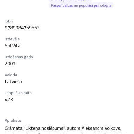
Pašpalīdzības un populārā psiholoģija
ISBN
9789984759562
Izdevējs
Sol Vita
Izdošanas gads
2007
Valoda
Latviešu
Lappušu skaits
423
Apraksts
Grāmata "Likteņa noslēpums", autors Aleksandrs Volkovs, 