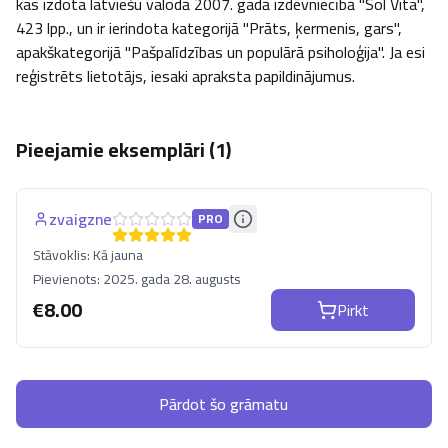
kas izdota latviešu valodā 2007. gadā izdevniecībā "Sol Vita", 
423 lpp., un ir ierindota kategorijā "Prāts, ķermenis, gars", 
apakškategorijā "Pašpalīdzības un populārā psiholoģija". Ja esi 
reģistrēts lietotājs, iesaki apraksta papildinājumus.
Pieejamie eksemplāri (
1
)
zvaigzne
PRO
Stāvoklis:
Kā jauna
Pievienots:
2025. gada 28. augusts
€
8.00
Pirkt
Pārdot šo grāmatu