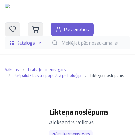
Pievienoties
Katalogs
Meklēt grāmatas pēc nosaukuma, autora, i
Sākums
/
Prāts, ķermenis, gars
/
Pašpalīdzības un populārā psiholoģija
/
Likteņa noslēpums
Likteņa noslēpums
–
Aleksandrs Volkovs
Prāts, ķermenis, gars