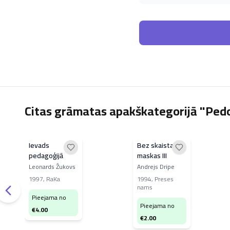
Citas grāmatas apakškategorijā "Pedo
Ievads
Bez skaistas
pedagoģijā
maskas III
Leonards Žukovs
Andrejs Dripe
1997
,
RaKa
1994
,
Preses
nams
Pieejama no
Pieejama no
€
4.00
€
2.00