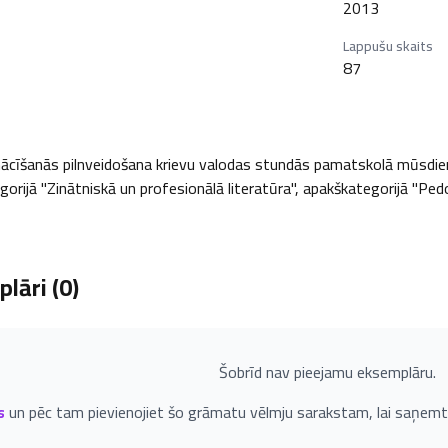
2013
Lappušu skaits
87
īšanās pilnveidošana krievu valodas stundās pamatskolā mūsdienīg
egorijā "Zinātniskā un profesionālā literatūra", apakškategorijā "Pedog
lāri (
0
)
Šobrīd nav pieejamu eksemplāru.
s
un pēc tam pievienojiet šo grāmatu vēlmju sarakstam, lai saņemt