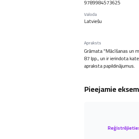
9789984573625
Valoda
Latviešu
Apraksts
Grāmata "Mācīšanas un māc
87 lpp., un ir ierindota kat
apraksta papildinājumus.
Pieejamie eksemp
Reģistrējietie