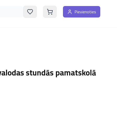
Pievienoties
valodas stundās pamatskolā