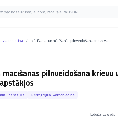
as pēc nosaukuma, autora, izdevēja vai ISBN
a, valodniecība
/
Mācīšanas un mācīšanās pilnveidošana krievu valodas stundās pamatskolā mūsdienīgos apstākļos
 mācīšanās pilnveidošana krievu 
apstākļos
ālā literatūra
Pedogoģija, valodniecība
Izdošanas gads