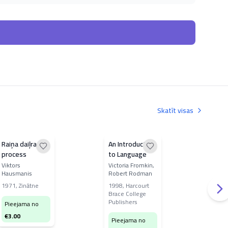
Skatīt visas
Raiņa daiļrades
An Introduction
Tri
process
to Language
pun
Viktors
Victoria Fromkin,
Juri
Hausmanis
Robert Rodman
201
1971
,
Zinātne
1998
,
Harcourt
Brace College
Pi
Publishers
Pieejama no
€
6
€
3.00
Pieejama no