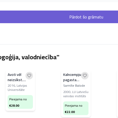
Pārdot šo grāmatu
goģija, valodniecība"
Avoti vēl
Kalncempju
neizsīkst.
pagasta
Latviešu
Kalnamuižas
2016
,
Latvijas
Sarmīte Balode
Universitāte
valodas dialekti
daļas izloksnes
2000
,
LU Latviešu
21. gadsimtā
apraksts
valodas institūts
Pieejama no
€
28.00
Pieejama no
€
22.00