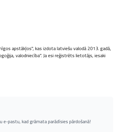
os apstākļos", kas izdota latviešu valodā 2013. gadā, 
oģija, valodniecība". Ja esi reģistrēts lietotājs, iesaki 
u e-pastu, kad grāmata parādīsies pārdošanā!