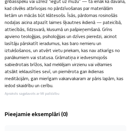
gribasspēku vai uzreiz “iegūt uz mūžu” — tā ienāk kā dāvana, 
kad cilvēks atbrīvojas no pārdzīvošanas par materiālām 
lietām un mācās būt klātesošs. Īsās, pārdomas rosinošās 
nodaļas aicina atpazīt laimes šķautnes ikdienā — pateicībā, 
attiecībās, līdzsvarā, klusumā un pašpieņemšanā. Grīns 
apvieno teoloģijas, psiholoģijas un dzīves pieredzi, aicinot 
lasītāju pārskatīt ieradumus, kas baro nemieru un 
iztukšošanos, un atvērt vietu priekam, kas nav atkarīgs no 
panākumiem vai statusa. Grāmatiņa ir iedvesmojošs 
sabiedrotais brīžos, kad meklējam virzienu vai vēlamies 
atsākt ieklausīties sevī, un piemērota gan ikdienas 
meditācijām, gan mierīgam vakarvakaram ar pāris lapām, kas 
iedod skaidrību un cerību.
Apraksts sagatavots ar MI palīdzību
Pieejamie eksemplāri (
0
)