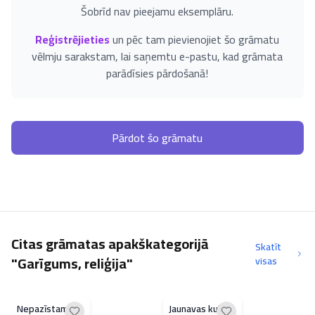
Šobrīd nav pieejamu eksemplāru.
Reģistrējieties
un pēc tam pievienojiet šo grāmatu
vēlmju sarakstam, lai saņemtu e-pastu, kad grāmata
parādīsies pārdošanā!
Pārdot šo grāmatu
Citas grāmatas apakškategorijā
Skatīt
"Garīgums, reliģija"
visas
Nepazīstamais
Jaunavas kults