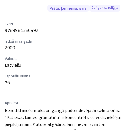
Garīgums, reliģija
Prāts, ķermenis, gars
ISBN
9789984386492
Izdošanas gads
2009
Valoda
Latviešu
Lappušu skaits
76
Apraksts
Benediktīniešu mūka un garīgā padomdevēja Anselma Grīna 
“Patiesas laimes grāmatiņa” ir koncentrēts ceļvedis iekšējai 
piepildījumam. Autors atgādina: laimi nevar izcīnīt ar 