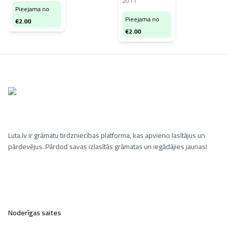
2011
Pieejama no
Pieejama no
€
2.00
€
2.00
Luta.lv ir grāmatu tirdzniecības platforma, kas apvieno lasītājus un
pārdevējus. Pārdod savas izlasītās grāmatas un iegādājies jaunas!
Noderīgas saites