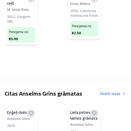
ceļš
Eliots Millers
M. Skots Peks
2000
,
Luterisma
mantojuma fonds
2002
,
Zvaigzne
ABC
Pieejama no
Pieejama no
€
2.50
€
5.00
Citas Anselms Grīns grāmatas
Skatīt visas
Eņģeļi dvēselei
Liela patiesas
laimes grāmata
Anselms Grīns
Anselms Grīns
2005