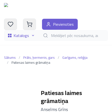
Pievienoties
Katalogs
Meklēt grāmatas pēc nosaukuma, autora, i
Sākums
/
Prāts, ķermenis, gars
/
Garīgums, reliģija
/
Patiesas laimes grāmatiņa
Patiesas laimes
grāmatiņa
–
Anselms Grīns