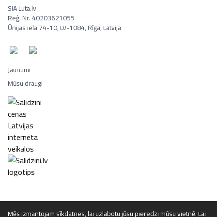
SIA Luta.lv
Reģ. Nr. 40203621055
Ūnijas iela 74-10, LV-1084, Rīga, Latvija
Jaunumi
Mūsu draugi
Portatīvie datori, Smaržas, Mēbeles, Ledusskapji, Lego, Velosipēd
Mēs izmantojam sīkdatnes, lai uzlabotu jūsu pieredzi mūsu vietnē. Lai