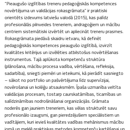
“Pieaugušo izglītības treneru pedagoģiskās kompetences 
novērtējuma un validācijas rokasgrāmata” ir praktiski 
orientēts izdevums latviešu valodā (2015), kas palīdz 
profesionālās pilnveides treneriem, andragoģiem un mācību 
centriem sistemātiski izvērtēt un apliecināt treneru prasmes. 
Rokasgrāmata piedāvā skaidru ietvaru, kā definēt 
pedagoģiskās kompetences pieaugušo izglītībā, izvirzīt 
kvalitātes kritērijus un izvēlēties atbilstošus novērtēšanas 
instrumentus. Tajā aplūkota kompetenču struktūra 
(plānošana, mācību procesa vadība, vērtēšana, refleksija, 
sadarbība), sniegti piemēri un ieteikumi, kā pierādīt sasniegto 
– sākot no portfolio un pašvērtējuma līdz supervīzijai, 
novērošanai un kolēģu atsauksmēm. Īpaša uzmanība veltīta 
validācijas procesam, tostarp caurskatāmības, ticamības un 
salīdzināmības nodrošināšanai organizācijās. Grāmata 
noderēs gan jauniem treneriem, kas vēlas strukturēt savu 
profesionālo izaugsmi, gan pieredzējušiem speciālistiem un 
vadītājiem, kuri ievieš kvalitātes vadības mehānismus mācību 
jomā un meklē praktiskas metodes kompetenču kartēšanai un 