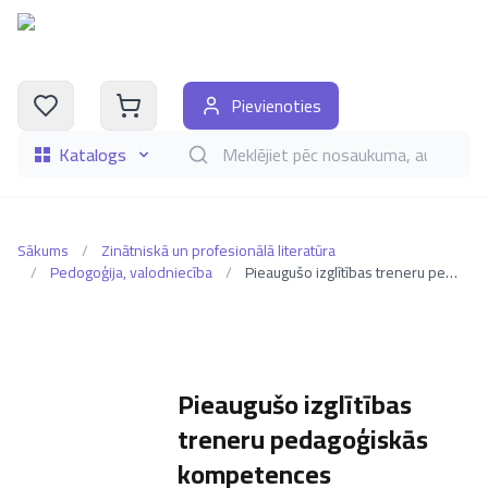
Pievienoties
Katalogs
Meklēt grāmatas pēc nosaukuma, autora, i
Sākums
/
Zinātniskā un profesionālā literatūra
/
Pedogoģija, valodniecība
/
Pieaugušo izglītības treneru pedagoģiskās kompetences novērtējuma un validācijas rokasgrāmata
Pieaugušo izglītības
treneru pedagoģiskās
kompetences