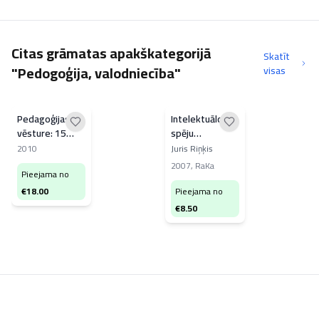
Citas grāmatas apakškategorijā
Skatīt
"Pedogoģija, valodniecība"
visas
Pedagoģijas
Intelektuālo
vēsture: 15
spēju
jautājumi
attīstīšana
2010
Juris Riņķis
2007
,
RaKa
Pieejama no
€
18.00
Pieejama no
€
8.50