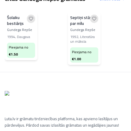
Šolaiku
Septiņi stāsti
bestiārijs
par mīlu
Gundega Repše
Gundega Repše
1994
,
Daugava
1992
,
Literatūra
un māksla
Pieejama no
Pieejama no
€
1.50
€
1.00
Luta.lv ir grāmatu tirdzniecības platforma, kas apvieno lasītājus un
pārdevējus. Pārdod savas izlasītās grāmatas un iegādājies jaunas!