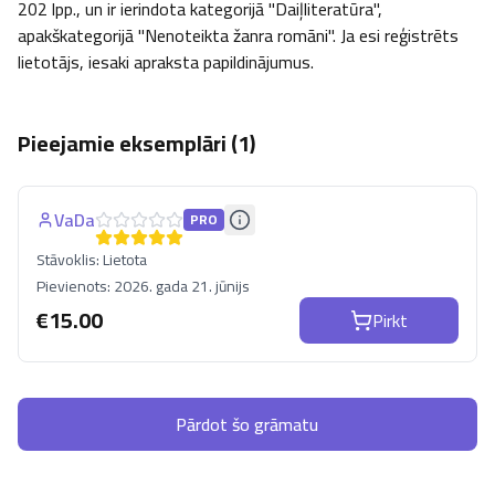
202 lpp., un ir ierindota kategorijā "Daiļliteratūra", 
apakškategorijā "Nenoteikta žanra romāni". Ja esi reģistrēts 
lietotājs, iesaki apraksta papildinājumus.
Pieejamie eksemplāri (
1
)
VaDa
PRO
Stāvoklis:
Lietota
Pievienots:
2026. gada 21. jūnijs
€
15.00
Pirkt
Pārdot šo grāmatu