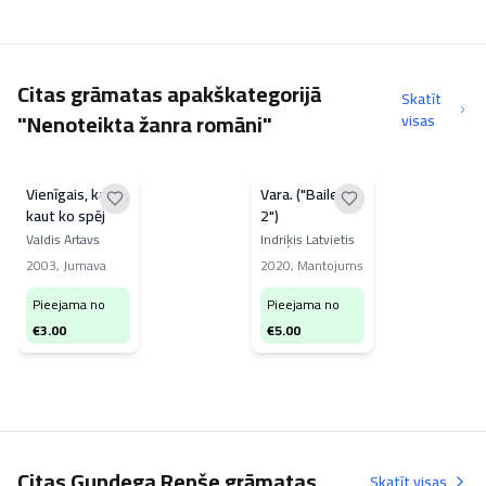
Citas grāmatas apakškategorijā
Skatīt
"Nenoteikta žanra romāni"
visas
Vienīgais, kas
Vara. ("Bailes
kaut ko spēj
2")
Valdis Artavs
Indriķis Latvietis
2003
,
Jumava
2020
,
Mantojums
Pieejama no
Pieejama no
€
3.00
€
5.00
Citas Gundega Repše grāmatas
Skatīt visas