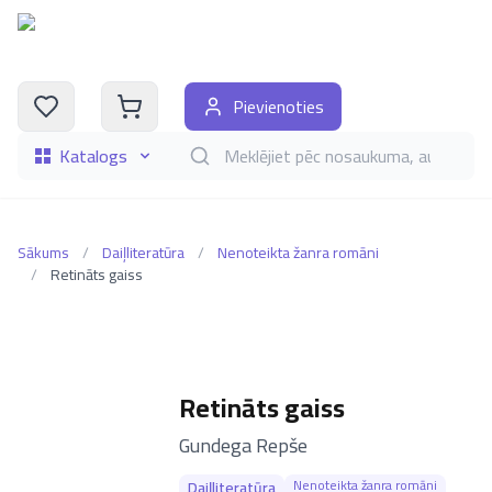
Pievienoties
Katalogs
Meklēt grāmatas pēc nosaukuma, autora, i
Sākums
/
Daiļliteratūra
/
Nenoteikta žanra romāni
/
Retināts gaiss
Retināts gaiss
–
Gundega Repše
Nenoteikta žanra romāni
Daiļliteratūra