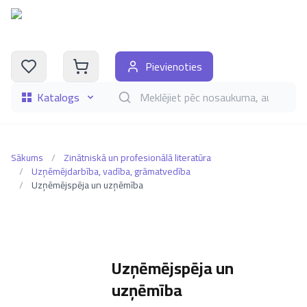
Pievienoties
Katalogs
Meklēt grāmatas pēc nosaukuma, autora, i
Sākums
/
Zinātniskā un profesionālā literatūra
/
Uzņēmējdarbība, vadība, grāmatvedība
/
Uzņēmējspēja un uzņēmība
Uzņēmējspēja un
uzņēmība