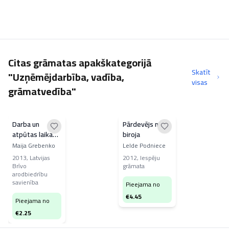
Citas grāmatas apakškategorijā
Skatīt
"Uzņēmējdarbība, vadība,
visas
grāmatvedība"
Darba un
Pārdevējs no
atpūtas laika
biroja
uzskaite un
Maija Grebenko
Lelde Podniece
apmaksa
2013
,
Latvijas
2012
,
Iespēju
Brīvo
grāmata
arodbiedrību
savienība
Pieejama no
€
4.45
Pieejama no
€
2.25