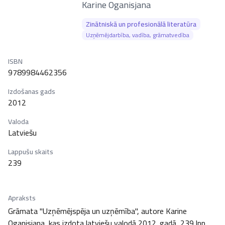
–
Karine Oganisjana
Zinātniskā un profesionālā literatūra
Uzņēmējdarbība, vadība, grāmatvedība
ISBN
9789984462356
Izdošanas gads
2012
Valoda
Latviešu
Lappušu skaits
239
Apraksts
Grāmata "Uzņēmējspēja un uzņēmība", autore Karine 
Oganisjana, kas izdota latviešu valodā 2012. gadā, 239 lpp., 