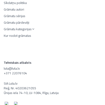
Sīkdatņu politika
Grāmatu autori
Grāmatu sērijas
Grāmatu pārdevēji
Grāmatu kategorijas
Kur nodot grāmatas
Tehniskais atbalsts
luta@luta.lv
+371 22076104
SIA Luta.lv
Reģ. Nr. 40203621055
Ūnijas iela 74-10, LV-1084, Rīga, Latvija