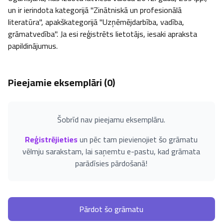
un ir ierindota kategorijā "Zinātniskā un profesionālā 
literatūra", apakškategorijā "Uzņēmējdarbība, vadība, 
grāmatvedība". Ja esi reģistrēts lietotājs, iesaki apraksta 
papildinājumus.
Pieejamie eksemplāri (
0
)
Šobrīd nav pieejamu eksemplāru.
Reģistrējieties
un pēc tam pievienojiet šo grāmatu
vēlmju sarakstam, lai saņemtu e-pastu, kad grāmata
parādīsies pārdošanā!
Pārdot šo grāmatu