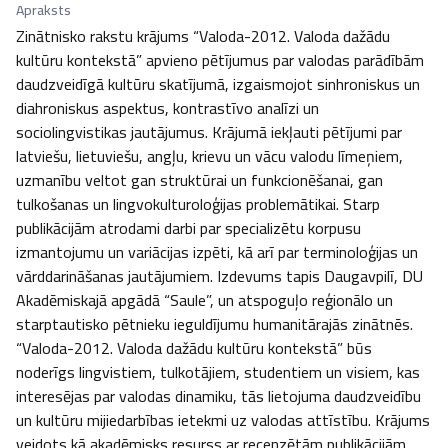
Apraksts
Zinātnisko rakstu krājums “Valoda-2012. Valoda dažādu 
kultūru kontekstā” apvieno pētījumus par valodas parādībām 
daudzveidīgā kultūru skatījumā, izgaismojot sinhroniskus un 
diahroniskus aspektus, kontrastīvo analīzi un 
sociolingvistikas jautājumus. Krājumā iekļauti pētījumi par 
latviešu, lietuviešu, angļu, krievu un vācu valodu līmeņiem, 
uzmanību veltot gan struktūrai un funkcionēšanai, gan 
tulkošanas un lingvokulturoloģijas problemātikai. Starp 
publikācijām atrodami darbi par specializētu korpusu 
izmantojumu un variācijas izpēti, kā arī par terminoloģijas un 
vārddarināšanas jautājumiem. Izdevums tapis Daugavpilī, DU 
Akadēmiskajā apgādā “Saule”, un atspoguļo reģionālo un 
starptautisko pētnieku ieguldījumu humanitārajās zinātnēs. 
“Valoda-2012. Valoda dažādu kultūru kontekstā” būs 
noderīgs lingvistiem, tulkotājiem, studentiem un visiem, kas 
interesējas par valodas dinamiku, tās lietojuma daudzveidību 
un kultūru mijiedarbības ietekmi uz valodas attīstību. Krājums 
veidots kā akadēmisks resurss ar recenzētām publikācijām, 