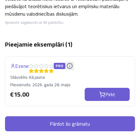
piedāvājot teorētiskus ietvarus un empīrisku materiālu 
mūsdienu valodniecības diskusijām.
Apraksts sagatavots ar MI palīdzību
Pieejamie eksemplāri (
1
)
Ezene
PRO
Stāvoklis:
Kā jauna
Pievienots:
2026. gada 28. maijs
€
15.00
Pirkt
Pārdot šo grāmatu