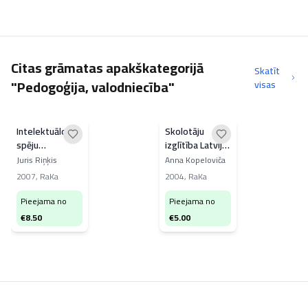
Citas grāmatas apakškategorijā
Skatīt
"Pedogoģija, valodniecība"
visas
Intelektuālo
Skolotāju
spēju
izglītība Latvijā,
attīstīšana
1940-2000
Juris Riņķis
Anna Kopeloviča
2007
,
RaKa
2004
,
RaKa
Pieejama no
Pieejama no
€
8.50
€
5.00