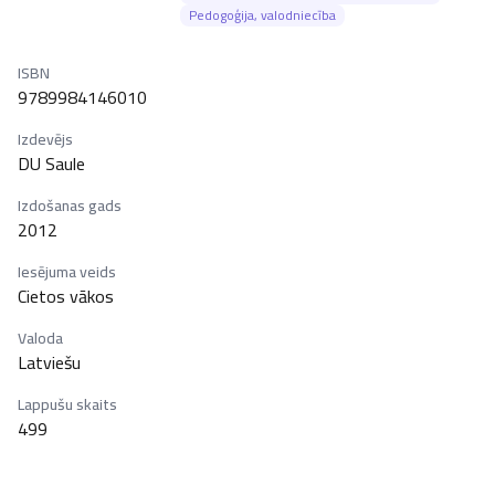
Pedogoģija, valodniecība
ISBN
9789984146010
Izdevējs
DU Saule
Izdošanas gads
2012
Iesējuma veids
Cietos vākos
Valoda
Latviešu
Lappušu skaits
499