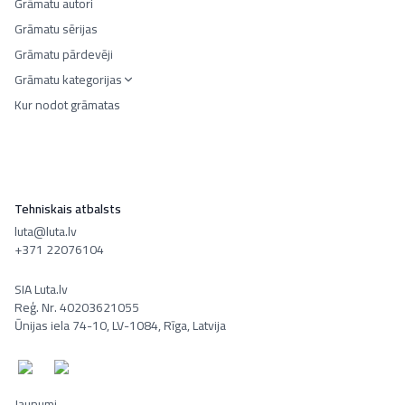
Grāmatu autori
Grāmatu sērijas
Grāmatu pārdevēji
Grāmatu kategorijas
Kur nodot grāmatas
Tehniskais atbalsts
luta@luta.lv
+371 22076104
SIA Luta.lv
Reģ. Nr. 40203621055
Ūnijas iela 74-10, LV-1084, Rīga, Latvija
Jaunumi