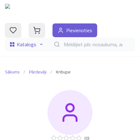
Pievienoties
Katalogs
Meklēt grāmatas pēc nosaukuma, autora, i
Sākums
/
Pārdevēji
/
Kribupe
(
0
)