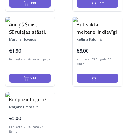
Pirkt
Pirkt
Auniņš Šons,
Būt sliktai
Sūnulejas stāstiņi.
meitenei ir dievīgi
Lielā bumbošanās
Mārtins Hovards
Ketlina Kaldmā
€
1.50
€
5.00
Publicēts: 2026. gada 8. jūlijs
Publicēts: 2026. gada 27.
jūnijs
Pirkt
Pirkt
Kur pazuda jūra?
Marjana Prohasko
€
5.00
Publicēts: 2026. gada 27.
jūnijs