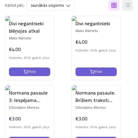
Kārtot pēc:
Divi negantnieki
Divi negantnieki
blēņojas atkal
Maks Bārnets
Maks Bārnets
€
4.00
€
4.00
Publicēts: 2026. gada 8. jūlijs
Publicēts: 2026. gada 8. jūlijs
Pirkt
Pirkt
Normana pasaule
Normana pasaule.
3: Iespējama
Brīžiem trakoti
gāzes eksplozija
kaitinoša
Džonatans Meress
Džonatans Meress
€
3.00
€
3.00
Publicēts: 2026. gada 8. jūlijs
Publicēts: 2026. gada 8. jūlijs