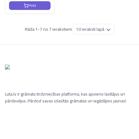
Pirkt
Rāda
1
-
7
no
7
ierakstiem
Luta.lv ir grāmatu tirdzniecības platforma, kas apvieno lasītājus un
pārdevējus. Pārdod savas izlasītās grāmatas un iegādājies jaunas!