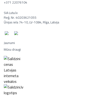
+371 22076104
SIA Luta.lv
Reģ. Nr. 40203621055
Ūnijas iela 74-10, LV-1084, Rīga, Latvija
Jaunumi
Mūsu draugi
Portatīvie datori, Smaržas, Mēbeles, Ledusskapji, Lego, Velosipēd