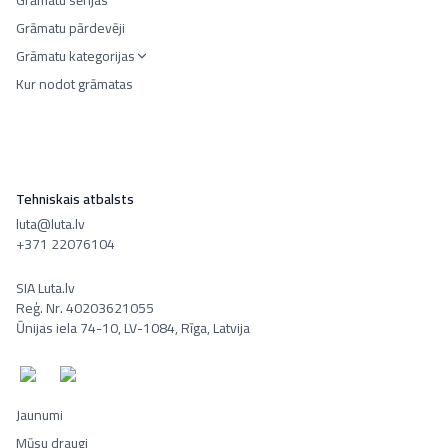
Grāmatu sērijas
Grāmatu pārdevēji
Grāmatu kategorijas
Kur nodot grāmatas
Tehniskais atbalsts
luta@luta.lv
+371 22076104
SIA Luta.lv
Reģ. Nr. 40203621055
Ūnijas iela 74-10, LV-1084, Rīga, Latvija
Jaunumi
Mūsu draugi