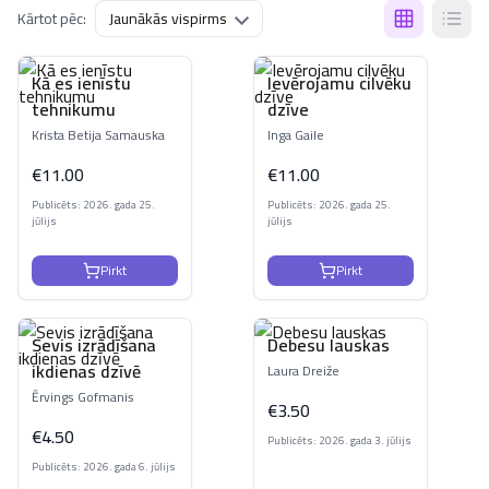
Kārtot pēc:
Kā es ienīstu
Ievērojamu cilvēku
tehnikumu
dzīve
Krista Betija Samauska
Inga Gaile
€
11.00
€
11.00
Publicēts: 2026. gada 25.
Publicēts: 2026. gada 25.
jūlijs
jūlijs
Pirkt
Pirkt
Sevis izrādīšana
Debesu lauskas
ikdienas dzīvē
Laura Dreiže
Ērvings Gofmanis
€
3.50
€
4.50
Publicēts: 2026. gada 3. jūlijs
Publicēts: 2026. gada 6. jūlijs