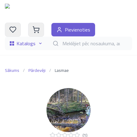
Pievienoties
Katalogs
Meklēt grāmatas pēc nosaukuma, autora, i
Sākums
/
Pārdevēji
/
Lasmae
(
1
)