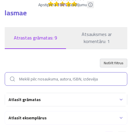
Apstiprina
100
%
pasūtījumu
lasmae
Atsauksmes ar
Atrastas grāmatas:
9
komentāru:
1
Notīrīt filtrus
Atlasīt grāmatas
Atlasīt eksemplārus