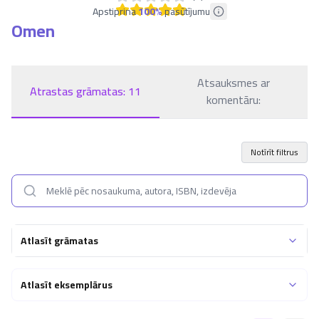
Apstiprina
100
%
pasūtījumu
Omen
Atsauksmes ar
Atrastas grāmatas:
11
komentāru:
Notīrīt filtrus
Atlasīt grāmatas
Atlasīt eksemplārus