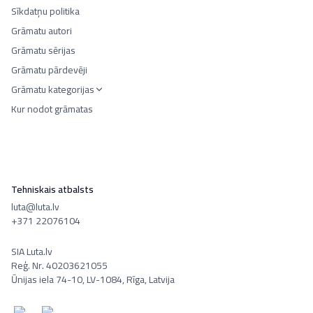
Sīkdatņu politika
Grāmatu autori
Grāmatu sērijas
Grāmatu pārdevēji
Grāmatu kategorijas
Kur nodot grāmatas
Tehniskais atbalsts
luta@luta.lv
+371 22076104
SIA Luta.lv
Reģ. Nr. 40203621055
Ūnijas iela 74-10, LV-1084, Rīga, Latvija