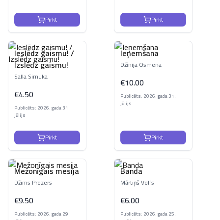
Pirkt
Pirkt
Ieslēdz gaismu! /
Ieņemšana
Izslēdz gaismu!
Džīnija Osmena
Salla Simuka
€
10.00
€
4.50
Publicēts: 2026. gada 31.
jūlijs
Publicēts: 2026. gada 31.
jūlijs
Pirkt
Pirkt
Mežonīgais mesija
Banda
Džims Prozers
Mārtiņš Volfs
€
9.50
€
6.00
Publicēts: 2026. gada 29.
Publicēts: 2026. gada 25.