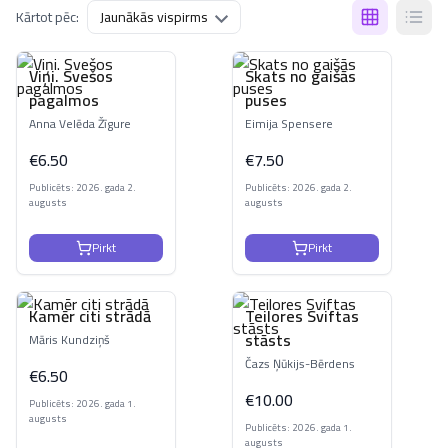
Kārtot pēc:
Viņi. Svešos
Skats no gaišās
pagalmos
puses
Anna Velēda Žīgure
Eimija Spensere
€
6.50
€
7.50
Publicēts: 2026. gada 2.
Publicēts: 2026. gada 2.
augusts
augusts
Pirkt
Pirkt
Kamēr citi strādā
Teilores Sviftas
stāsts
Māris Kundziņš
Čazs Ņūkijs-Bērdens
€
6.50
€
10.00
Publicēts: 2026. gada 1.
augusts
Publicēts: 2026. gada 1.
augusts