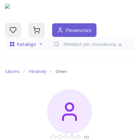
Pievienoties
Katalogs
Meklēt grāmatas pēc nosaukuma, autora, i
Sākums
/
Pārdevēji
/
Omen
(
1
)