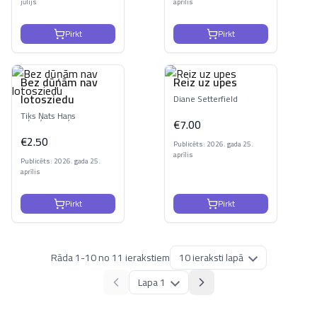
jūlijs
aprīlis
Pirkt
Pirkt
Bez dūņām nav
Reiz uz upes
lotosziedu
Diane Setterfield
Tiķs Ņats Haņs
€
7.00
€
2.50
Publicēts: 2026. gada 25.
aprīlis
Publicēts: 2026. gada 25.
aprīlis
Pirkt
Pirkt
Rāda
1
-
10
no
11
ierakstiem