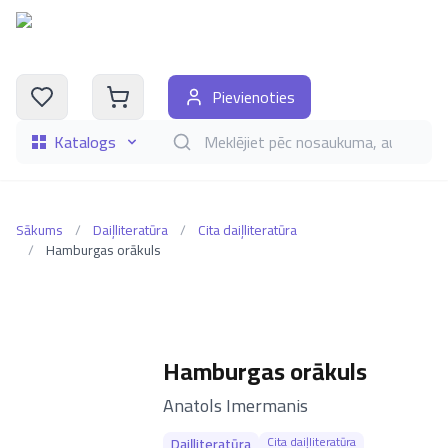
Pievienoties
Katalogs
Meklēt grāmatas pēc nosaukuma, autora, i
Sākums
/
Daiļliteratūra
/
Cita daiļliteratūra
/
Hamburgas orākuls
Hamburgas orākuls
–
Anatols Imermanis
Cita daiļliteratūra
Daiļliteratūra