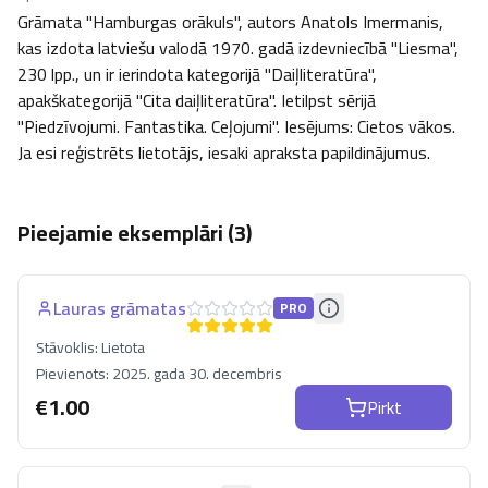
Grāmata "Hamburgas orākuls", autors Anatols Imermanis, 
kas izdota latviešu valodā 1970. gadā izdevniecībā "Liesma", 
230 lpp., un ir ierindota kategorijā "Daiļliteratūra", 
apakškategorijā "Cita daiļliteratūra". Ietilpst sērijā 
"Piedzīvojumi. Fantastika. Ceļojumi". Iesējums: Cietos vākos. 
Ja esi reģistrēts lietotājs, iesaki apraksta papildinājumus.
Pieejamie eksemplāri (
3
)
Lauras grāmatas
PRO
Stāvoklis:
Lietota
Pievienots:
2025. gada 30. decembris
€
1.00
Pirkt