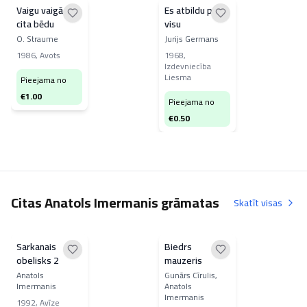
Vaigu vaigā ar
Es atbildu par
cita bēdu
visu
O. Straume
Jurijs Germans
1986
,
Avots
1968
,
Izdevniecība
Liesma
Pieejama no
€
1.00
Pieejama no
€
0.50
Citas Anatols Imermanis grāmatas
Skatīt visas
Sarkanais
Biedrs
obelisks 2
mauzeris
Anatols
Gunārs Cīrulis,
Imermanis
Anatols
Imermanis
1992
,
Avīze