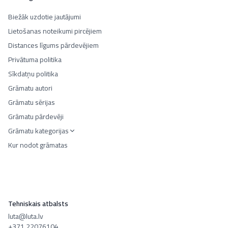
Biežāk uzdotie jautājumi
Lietošanas noteikumi pircējiem
Distances līgums pārdevējiem
Privātuma politika
Sīkdatņu politika
Grāmatu autori
Grāmatu sērijas
Grāmatu pārdevēji
Grāmatu kategorijas
Kur nodot grāmatas
Tehniskais atbalsts
luta@luta.lv
+371 22076104