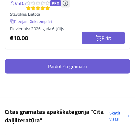
VaDa
PRO
Stāvoklis:
Lietota
Pieejami
2
eksemplāri
Pievienots:
2026. gada 6. jūlijs
€
10.00
Pirkt
Pārdot šo grāmatu
Citas grāmatas apakškategorijā "Cita
Skatīt
daiļliteratūra"
visas