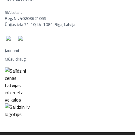
SIA Luta.lv
Reģ. Nr. 40203621055
Ūnijas iela 74-10, LV-1084, Rīga, Latvija
Jaunumi
Mūsu draugi
Portatīvie datori, Smaržas, Mēbeles, Ledusskapji, Lego, Velosipēd