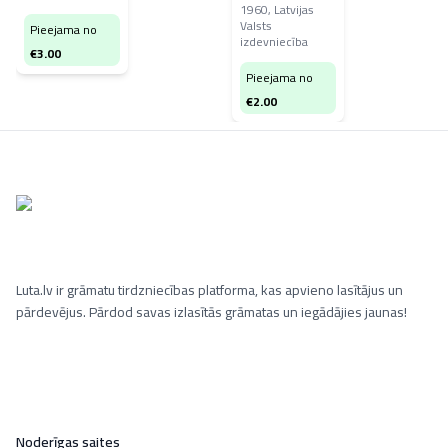
1960
,
Latvijas
Valsts
Pieejama no
izdevniecība
€
3.00
Pieejama no
€
2.00
Luta.lv ir grāmatu tirdzniecības platforma, kas apvieno lasītājus un
pārdevējus. Pārdod savas izlasītās grāmatas un iegādājies jaunas!
Noderīgas saites