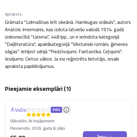
Apraksts
Grāmata "Lidmašīnas krīt okeānā. Hambugas orākuls", autors 
Anatols Imermanis, kas izdota latviešu valodā 1974. gadā 
izdevniecībā "Liesma", 448 lpp., un ir ierindota kategorijā 
"Daiļliteratūra", apakškategorijā "Vēsturiski romāni, ģimenes 
sāgas". Ietilpst sērijā "Piedzīvojumi. Fantastika. Ceļojumi". 
Iesējums: Cietos vākos. Ja esi reģistrēts lietotājs, iesaki 
apraksta papildinājumus.
Pieejamie eksemplāri (
1
)
VaDa
PRO
Stāvoklis:
Ar bojājumiem
Pievienots:
2026. gada 8. jūlijs