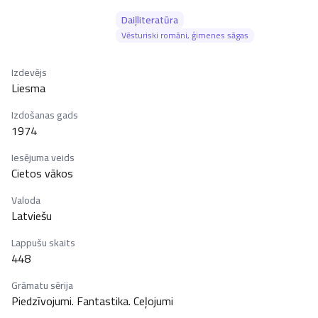
Daiļliteratūra
Vēsturiski romāni, ģimenes sāgas
Izdevējs
Liesma
Izdošanas gads
1974
Iesējuma veids
Cietos vākos
Valoda
Latviešu
Lappušu skaits
448
Grāmatu sērija
Piedzīvojumi. Fantastika. Ceļojumi