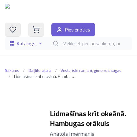
Pievienoties
Katalogs
Meklēt grāmatas pēc nosaukuma, autora, i
Sākums
/
Daiļliteratūra
/
Vēsturiski romāni, ģimenes sāgas
/
Lidmašīnas krīt okeānā. Hambugas orākuls
Lidmašīnas krīt okeānā.
Hambugas orākuls
–
Anatols Imermanis