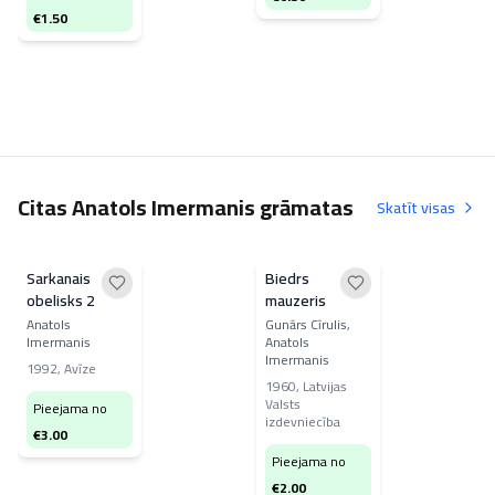
€
1.50
Citas Anatols Imermanis grāmatas
Skatīt visas
Sarkanais
Biedrs
obelisks 2
mauzeris
Anatols
Gunārs Cīrulis,
Imermanis
Anatols
Imermanis
1992
,
Avīze
1960
,
Latvijas
Valsts
Pieejama no
izdevniecība
€
3.00
Pieejama no
€
2.00