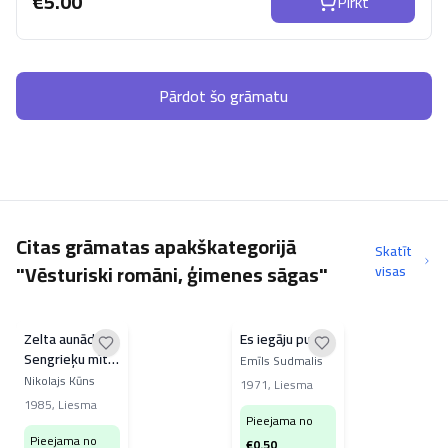
€
5.00
Pirkt
Pārdot šo grāmatu
Citas grāmatas apakškategorijā
Skatīt
"Vēsturiski romāni, ģimenes sāgas"
visas
Zelta aunāda.
Es iegāju pulkā.
Sengrieķu mīti
Emīls Sudmalis
un varoņteikas
Nikolajs Kūns
1971
,
Liesma
1985
,
Liesma
Pieejama no
Pieejama no
€
0.50