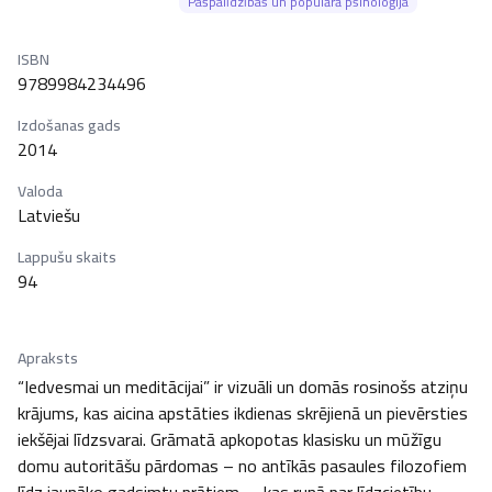
Pašpalīdzības un populārā psiholoģija
ISBN
9789984234496
Izdošanas gads
2014
Valoda
Latviešu
Lappušu skaits
94
Apraksts
“Iedvesmai un meditācijai” ir vizuāli un domās rosinošs atziņu 
krājums, kas aicina apstāties ikdienas skrējienā un pievērsties 
iekšējai līdzsvarai. Grāmatā apkopotas klasisku un mūžīgu 
domu autoritāšu pārdomas – no antīkās pasaules filozofiem 