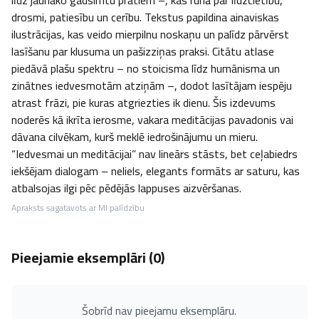
līdz jaunāko gadsimtu prātiem –, kas runā par līdzcietību, 
drosmi, patiesību un cerību. Tekstus papildina ainaviskas 
ilustrācijas, kas veido mierpilnu noskaņu un palīdz pārvērst 
lasīšanu par klusuma un pašizziņas praksi. Citātu atlase 
piedāvā plašu spektru – no stoicisma līdz humānisma un 
zinātnes iedvesmotām atziņām –, dodot lasītājam iespēju 
atrast frāzi, pie kuras atgriezties ik dienu. Šis izdevums 
noderēs kā ikrīta ierosme, vakara meditācijas pavadonis vai 
dāvana cilvēkam, kurš meklē iedrošinājumu un mieru. 
“Iedvesmai un meditācijai” nav lineārs stāsts, bet ceļabiedrs 
iekšējam dialogam – neliels, elegants formāts ar saturu, kas 
atbalsojas ilgi pēc pēdējās lappuses aizvēršanas.
Apraksts sagatavots ar MI palīdzību
Pieejamie eksemplāri (
0
)
Šobrīd nav pieejamu eksemplāru.