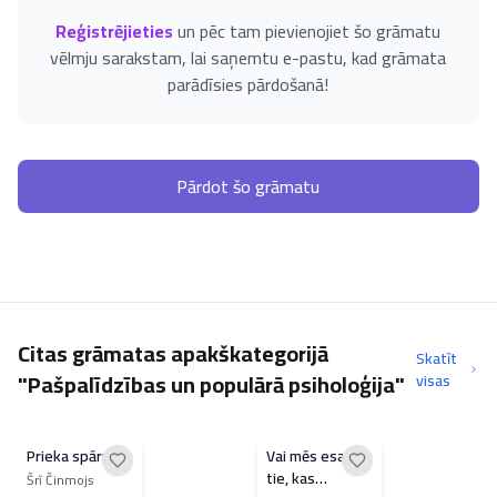
Reģistrējieties
un pēc tam pievienojiet šo grāmatu
vēlmju sarakstam, lai saņemtu e-pastu, kad grāmata
parādīsies pārdošanā!
Pārdot šo grāmatu
Citas grāmatas apakškategorijā
Skatīt
"Pašpalīdzības un populārā psiholoģija"
visas
Prieka spārni
Vai mēs esam
tie, kas
Šrī Činmojs