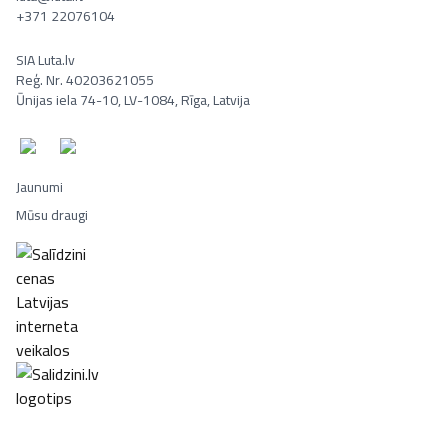
+371 22076104
SIA Luta.lv
Reģ. Nr. 40203621055
Ūnijas iela 74-10, LV-1084, Rīga, Latvija
Jaunumi
Mūsu draugi
Portatīvie datori, Smaržas, Mēbeles, Ledusskapji, Lego, Velosipēd