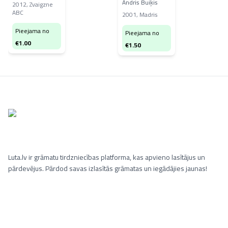
patiesībā esam
Andris Buiķis
2012
,
Zvaigzne
ABC
2001
,
Madris
Pieejama no
Pieejama no
€
1.00
€
1.50
Luta.lv ir grāmatu tirdzniecības platforma, kas apvieno lasītājus un
pārdevējus. Pārdod savas izlasītās grāmatas un iegādājies jaunas!