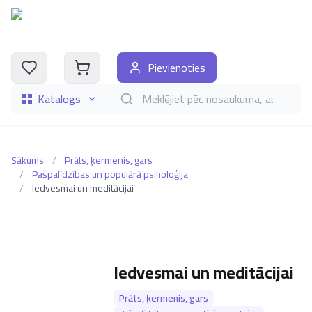
Pievienoties
Katalogs
Meklēt grāmatas pēc nosaukuma, autora, i
Sākums
/
Prāts, ķermenis, gars
/
Pašpalīdzības un populārā psiholoģija
/
Iedvesmai un meditācijai
Iedvesmai un meditācijai
Prāts, ķermenis, gars