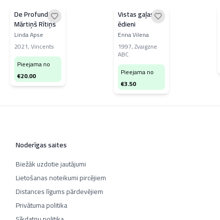
De Profundis.
Vistas gaļas
Mārtiņš Rītiņš
ēdieni
Linda Apse
Enna Vilena
2021
,
Vincents
1997
,
Zvaigzne
ABC
Pieejama no
Pieejama no
€
20.00
€
3.50
Noderīgas saites
Biežāk uzdotie jautājumi
Lietošanas noteikumi pircējiem
Distances līgums pārdevējiem
Privātuma politika
Sīkdatņu politika