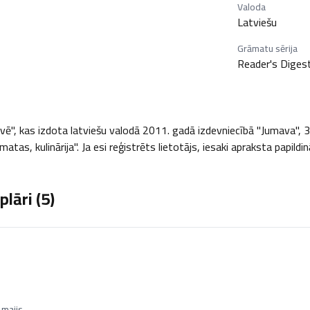
Valoda
Latviešu
Grāmatu sērija
Reader's Diges
, kas izdota latviešu valodā 2011. gadā izdevniecībā "Jumava", 319 l
tas, kulinārija". Ja esi reģistrēts lietotājs, iesaki apraksta papildi
lāri (
5
)
 maijs