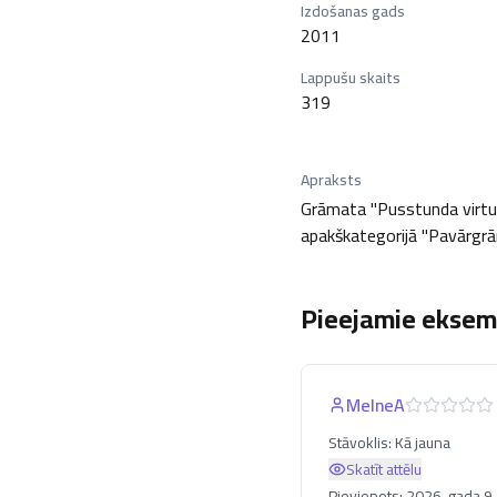
Izdošanas gads
2011
Lappušu skaits
319
Apraksts
Grāmata "Pusstunda virtuvē"
apakškategorijā "Pavārgrāma
Pieejamie eksemp
MelneA
Stāvoklis:
Kā jauna
Skatīt attēlu
Pievienots:
2026. gada 9.