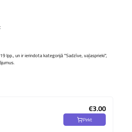
t
pp., un ir ierindota kategorijā "Sadzīve, vaļasprieki", 
nājumus.
€
3.00
Pirkt