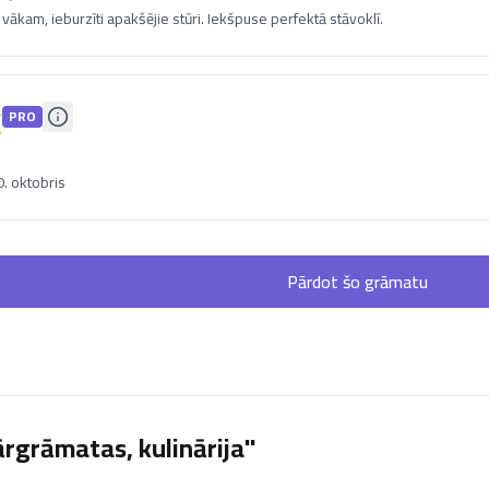
s vākam, ieburzīti apakšējie stūri. Iekšpuse perfektā stāvoklī.
PRO
. oktobris
Pārdot šo grāmatu
rgrāmatas, kulinārija"