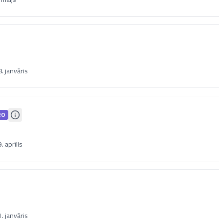
. janvāris
RO
 aprīlis
. janvāris