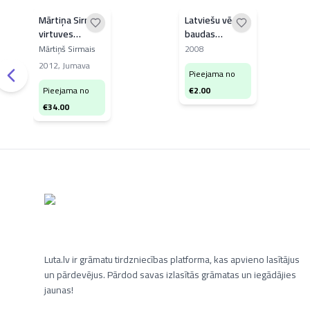
Mārtiņa Sirmā
Latviešu vēdera
virtuves
baudas
padomu
Lieldienās
Mārtiņš Sirmais
2008
grāmata
2012
,
Jumava
Pieejama no
Pieejama no
€
2.00
€
34.00
Luta.lv ir grāmatu tirdzniecības platforma, kas apvieno lasītājus
un pārdevējus. Pārdod savas izlasītās grāmatas un iegādājies
jaunas!