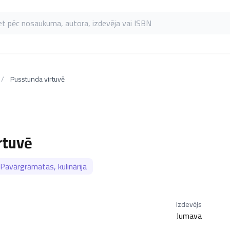
as pēc nosaukuma, autora, izdevēja vai ISBN
/
Pusstunda virtuvē
rtuvē
Pavārgrāmatas, kulinārija
Izdevējs
Jumava