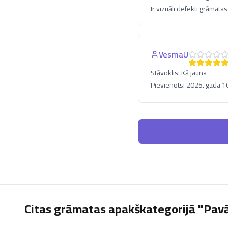
Ir vizuāli defekti grāmata
VesmaU
Stāvoklis:
Kā jauna
Pievienots:
2025. gada 10
Citas grāmatas apakškategorijā "Pavā