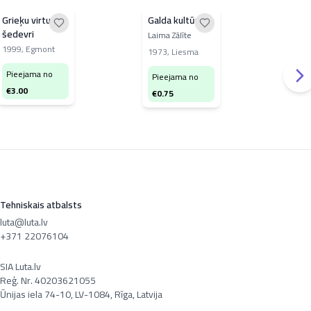
Grieķu virtuves
Galda kultūra
Nom
šedevri
pag
Laima Zālīte
apē
1999
,
Egmont
201
1973
,
Liesma
Pieejama no
Pi
Pieejama no
€
3.00
€
2
€
0.75
Tehniskais atbalsts
luta@luta.lv
+371 22076104
SIA Luta.lv
Reģ. Nr. 40203621055
Ūnijas iela 74-10, LV-1084, Rīga, Latvija