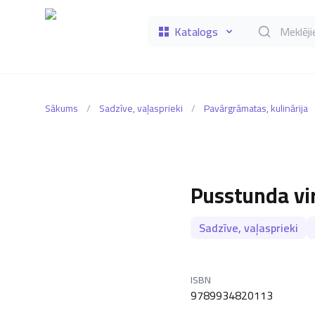
Katalogs
Meklēt grāmat
Sākums
/
Sadzīve, vaļasprieki
/
Pavārgrāmatas, kulinārija
Pusstunda vi
Sadzīve, vaļasprieki
ISBN
9789934820113