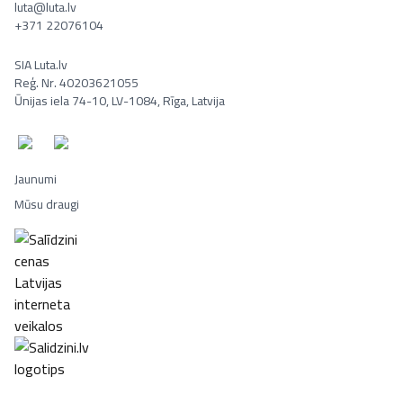
luta@luta.lv
+371 22076104
SIA Luta.lv
Reģ. Nr. 40203621055
Ūnijas iela 74-10, LV-1084, Rīga, Latvija
Jaunumi
Mūsu draugi
Portatīvie datori, Smaržas, Mēbeles, Ledusskapji, Lego, Velosipēd