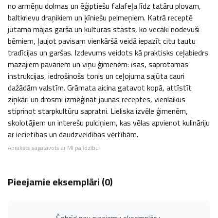
no armēņu dolmas un ēģiptiešu falafeļa līdz tatāru plovam, 
baltkrievu draņikiem un ķīniešu pelmeņiem. Katrā receptē 
jūtama mājas garša un kultūras stāsts, ko vecāki nodevuši 
bērniem, ļaujot pavisam vienkāršā veidā iepazīt citu tautu 
tradīcijas un garšas. Izdevums veidots kā praktisks ceļabiedrs 
mazajiem pavāriem un viņu ģimenēm: īsas, saprotamas 
instrukcijas, iedrošinošs tonis un ceļojuma sajūta cauri 
dažādām valstīm. Grāmata aicina gatavot kopā, attīstīt 
ziņkāri un drosmi izmēģināt jaunas receptes, vienlaikus 
stiprinot starpkultūru sapratni. Lieliska izvēle ģimenēm, 
skolotājiem un interešu pulciņiem, kas vēlas apvienot kulināriju 
ar iecietības un daudzveidības vērtībām.
Apraksts sagatavots ar MI palīdzību
Pieejamie eksemplāri (
0
)