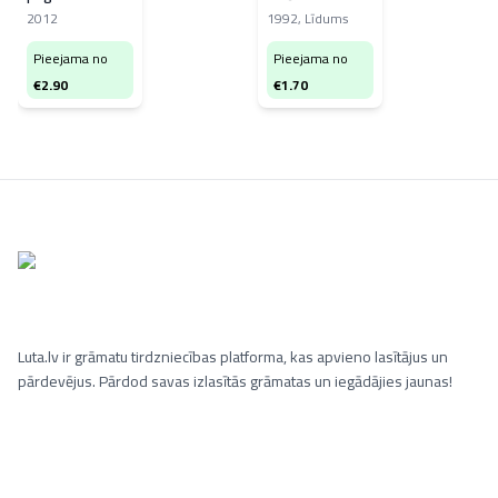
apēd!
produktiem
2012
1992
,
Līdums
Pieejama no
Pieejama no
€
2.90
€
1.70
Luta.lv ir grāmatu tirdzniecības platforma, kas apvieno lasītājus un
pārdevējus. Pārdod savas izlasītās grāmatas un iegādājies jaunas!