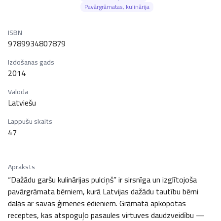
Pavārgrāmatas, kulinārija
ISBN
9789934807879
Izdošanas gads
2014
Valoda
Latviešu
Lappušu skaits
47
Apraksts
“Dažādu garšu kulinārijas pulciņš” ir sirsnīga un izglītojoša 
pavārgrāmata bērniem, kurā Latvijas dažādu tautību bērni 
dalās ar savas ģimenes ēdieniem. Grāmatā apkopotas 
receptes, kas atspoguļo pasaules virtuves daudzveidību — 