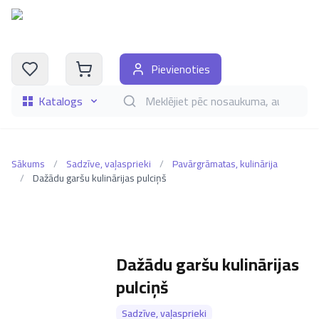
Pievienoties
Katalogs
Meklēt grāmatas pēc nosaukuma, autora, i
Sākums
/
Sadzīve, vaļasprieki
/
Pavārgrāmatas, kulinārija
/
Dažādu garšu kulinārijas pulciņš
Dažādu garšu kulinārijas
pulciņš
Sadzīve, vaļasprieki