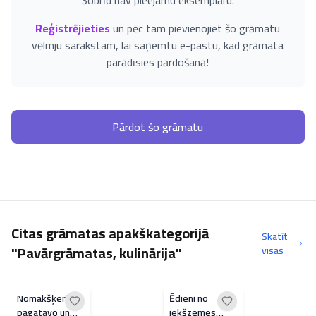
Šobrīd nav pieejamu eksemplāru.
Reģistrējieties
un pēc tam pievienojiet šo grāmatu
vēlmju sarakstam, lai saņemtu e-pastu, kad grāmata
parādīsies pārdošanā!
Pārdot šo grāmatu
Citas grāmatas apakškategorijā
Skatīt
"Pavārgrāmatas, kulinārija"
visas
Nomakšķerē,
Ēdieni no
pagatavo un
iekšzemes