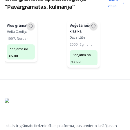
"Pavārgrāmatas, kulinārija"
visas
Alus grāmata
Veģetāriešu
klasika
Velta Ozoliņa
Dace Lāže
1997
,
Norden
2000
,
Egmont
Pieejama no
Pieejama no
€
5.00
€
2.00
Luta.lv ir grāmatu tirdzniecības platforma, kas apvieno lasītājus un