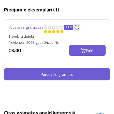
Pieejamie eksemplāri (
1
)
Lauras grāmatas
PRO
Stāvoklis:
Lietota
Pievienots:
2026. gada 24. aprīlis
€
3.00
Pirkt
Pārdot šo grāmatu
Citas grāmatas apakškategorijā
Skatīt