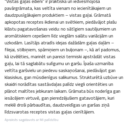
“Vistas gaļas ēdieni” ir praktiska un iedvesmojoša 
pavārgrāmata, kas veltīta vienam no iecienītākajiem un 
daudzpusīgākajiem produktiem – vistas gaļai. Grāmatā 
apkopotas receptes ikdienai un svētkiem, piedāvājot plašu 
klāstu pagatavošanas veidu: no sātīgiem sautējumiem un 
aromātiskiem cepešiem līdz vieglām salātu variācijām un 
uzkodām. Lasītājs atradīs idejas dažādām gaļas daļām – 
filejai, stilbiņiem, spārniņiem un buljonam –, kā arī padomus, 
kā izvēlēties, marinēt un pareizi termiski apstrādāt vistas 
gaļu, lai tā saglabātu sulīgumu un garšu. Īpaša uzmanība 
veltīta garšvielu un piedevu saskaņošanai, piedāvājot gan 
klasiskus, gan mūsdienīgus salikumus. Strukturētā uzbūve un 
skaidri norādītas sastāvdaļas palīdz viegli orientēties un 
plānot maltītes jebkuram laikam. Grāmata būs noderīga gan 
iesācējiem virtuvē, gan pieredzējušiem gatavotājiem, kuri 
meklē droši pārbaudītas, daudzveidīgas un garšas ziņā 
līdzsvarotas receptes vistas gaļas cienītājiem.
Apraksts sagatavots ar MI palīdzību