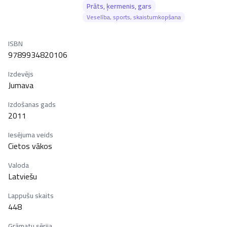
Prāts, ķermenis, gars
Veselība, sports, skaistumkopšana
ISBN
9789934820106
Izdevējs
Jumava
Izdošanas gads
2011
Iesējuma veids
Cietos vākos
Valoda
Latviešu
Lappušu skaits
448
Grāmatu sērija