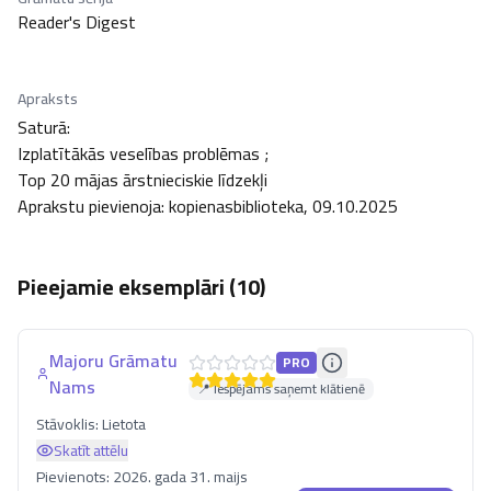
Reader's Digest
Apraksts
Saturā: 

Izplatītākās veselības problēmas ; 

Top 20 mājas ārstnieciskie līdzekļi

Aprakstu pievienoja: kopienasbiblioteka, 09.10.2025
Pieejamie eksemplāri (
10
)
Majoru Grāmatu
PRO
Nams
📍 Iespējams saņemt klātienē
Stāvoklis:
Lietota
Skatīt attēlu
Pievienots:
2026. gada 31. maijs