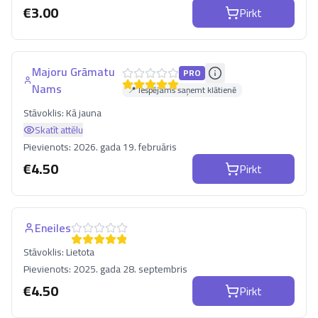
€
3.00
Pirkt
Majoru Grāmatu
PRO
Nams
📍 Iespējams saņemt klātienē
Stāvoklis:
Kā jauna
Skatīt attēlu
Pievienots:
2026. gada 19. februāris
€
4.50
Pirkt
Eneiles
Stāvoklis:
Lietota
Pievienots:
2025. gada 28. septembris
€
4.50
Pirkt