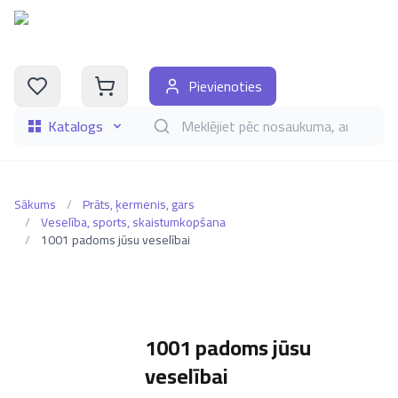
Pievienoties
Katalogs
Meklēt grāmatas pēc nosaukuma, autora, i
Sākums
/
Prāts, ķermenis, gars
/
Veselība, sports, skaistumkopšana
/
1001 padoms jūsu veselībai
1001 padoms jūsu
veselībai