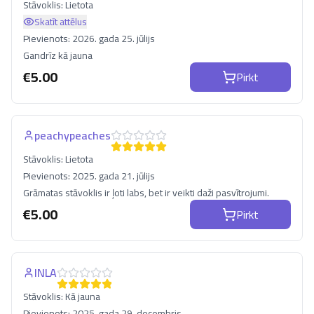
Stāvoklis:
Lietota
Skatīt attēlus
Pievienots:
2026. gada 25. jūlijs
Gandrīz kā jauna
€
5.00
Pirkt
peachypeaches
Stāvoklis:
Lietota
Pievienots:
2025. gada 21. jūlijs
Grāmatas stāvoklis ir ļoti labs, bet ir veikti daži pasvītrojumi.
€
5.00
Pirkt
INLA
Stāvoklis:
Kā jauna
Pievienots:
2025. gada 29. decembris