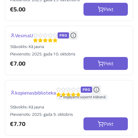
€
5.00
Pirkt
VesmaU
PRO
Stāvoklis:
Kā jauna
Pievienots:
2025. gada 10. oktobris
€
7.00
Pirkt
PRO
kopienasbiblioteka
📍 Iespējams saņemt klātienē
Stāvoklis:
Kā jauna
Pievienots:
2025. gada 9. oktobris
€
7.70
Pirkt