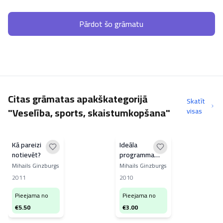
Pārdot šo grāmatu
Citas grāmatas apakškategorijā
Skatīt
"Veselība, sports, skaistumkopšana"
visas
Kā pareizi
Ideāla
notievēt?
programma
svara
Mihails Ginzburgs
Mihails Ginzburgs
samazināšanai
2011
2010
Pieejama no
Pieejama no
€
5.50
€
3.00