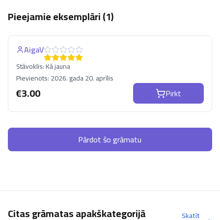
Pieejamie eksemplāri (
1
)
AigaV
Stāvoklis:
Kā jauna
Pievienots:
2026. gada 20. aprīlis
€
3.00
Pirkt
Pārdot šo grāmatu
Citas grāmatas apakškategorijā
Skatīt