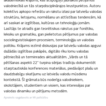
akadēmiskais krājums, kas atspoguļo jaunākos pētījumus 
valodniecībā un tās starpdisciplinārajos krustpunktos. Autoru 
kolektīvs apkopo referātu un rakstu izlasi par latviešu valodas 
struktūru, lietojumu, normēšanu un attīstības tendencēm, kā 
arī saskari ar izglītības, kultūras un tehnoloģiju jomām. 
Lasītājs te atradīs gan teorētiskus rakstus par fonētiku, 
leksiku un gramatiku, gan pielietotus pētījumus par valodas 
sociolingvistiskajiem procesiem, terminoloģiju un valodas 
politiku. Krājums iezīmē diskusijas par latviešu valodas apguvi 
dažādās izglītības pakāpēs, digitālo rīku lomu valodas 
pētniecībā un terminrades aktualitātēm. „Vārds un tā 
pētīšanas aspekti 22” turpina sērijas tradīciju dokumentēt 
starptautiskās konferences materiālus, piedāvājot plašu un 
daudzbalsīgu skatījumu uz latviešu valodu mūsdienu 
kontekstā. Šī grāmata būs noderīga valodniekiem, 
skolotājiem, studentiem un visiem, kas interesējas par 
valodas dinamiku un pētījumu metodēm.
Apraksts sagatavots ar MI palīdzību