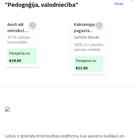
"Pedogoģija, valodniecība"
visas
Avoti vēl
Kalncempju
neizsīkst.
pagasta
Latviešu
Kalnamuižas
2016
,
Latvijas
Sarmīte Balode
Universitāte
valodas dialekti
daļas izloksnes
2000
,
LU Latviešu
21. gadsimtā
apraksts
valodas institūts
Pieejama no
€
28.00
Pieejama no
€
22.00
Luta.lv ir grāmatu tirdzniecības platforma, kas apvieno lasītājus un