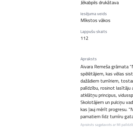
Jēkabpils drukātava
Iesējuma veids
Mīkstos vākos
Lappušu skaits
112
Apraksts
Aivara Remeša grāmata “No
spēlētājiem, kas vēlas si
dažādiem turnīriem, tosta
palīdzību, rosinot lasītāj
atklātņu principus, vidussp
Skolotājiem un pulciņu vadī
kas ļauj mērīt progresu. “
pamatiem līdz turnīru gata
Apraksts sagatavots ar MI palīdzī