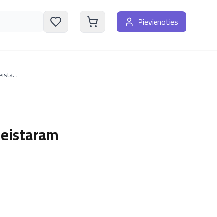
Pievienoties
No iesācēja līdz dambretes starptautiskajam meistaram
meistaram