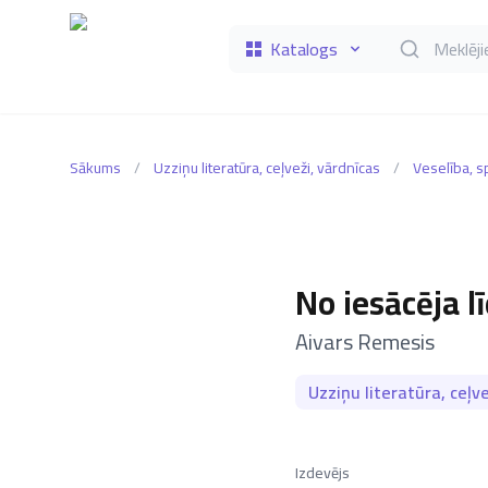
Katalogs
Meklēt grāmat
Sākums
/
Uzziņu literatūra, ceļveži, vārdnīcas
/
Veselība, 
No iesācēja 
–
Aivars Remesis
Uzziņu literatūra, ceļve
Izdevējs