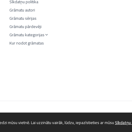
Sīkdatņu politika
Grāmatu autori
Grāmatu sērijas
Grāmatu pārdevēji
Grāmatu kategorijas
Kur nodot grāmatas
©
2026
Luta.lv. Visas tiesības aizsargātas.
dzi mūsu vietnē. Lai uzzinātu vairāk, lūdzu, iepazīstieties ar mūsu
Sīkdatņu 