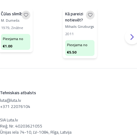
Čūlas slimība
Kā pareizi
Ideā
notievēt?
pro
M. Dumešs
sva
Mihails Ginzburgs
Miha
1979
,
Zinātne
sam
2011
201
Pieejama no
Pieejama no
Pi
€
1.00
€
5.50
€
3
Tehniskais atbalsts
luta@luta.lv
+371 22076104
SIA Luta.lv
Reģ. Nr. 40203621055
Ūnijas iela 74-10, LV-1084, Rīga, Latvija