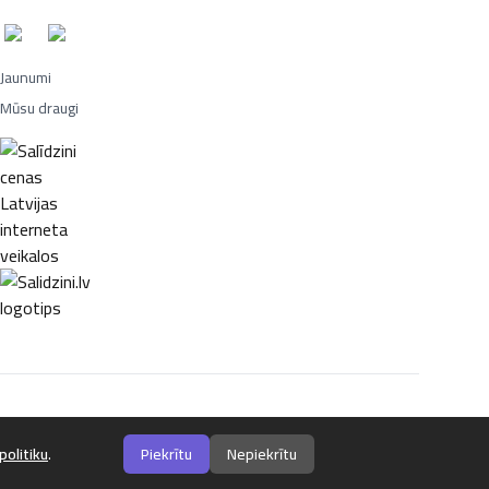
Jaunumi
Mūsu draugi
Portatīvie datori, Smaržas, Mēbeles, Ledusskapji, Lego, Velosipēdi,
politiku
.
Piekrītu
Nepiekrītu