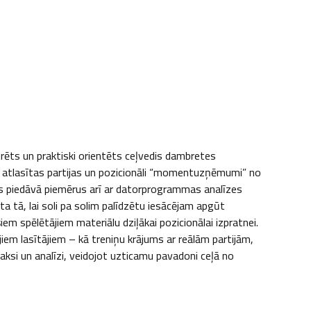
ts un praktiski orientēts ceļvedis dambretes 
 atlasītas partijas un pozicionāli “momentuzņēmumi” no 
s piedāvā piemērus arī ar datorprogrammas analīzes 
 tā, lai soli pa solim palīdzētu iesācējam apgūt 
em spēlētājiem materiālu dziļākai pozicionālai izpratnei. 
iem lasītājiem – kā treniņu krājums ar reālām partijām, 
ksi un analīzi, veidojot uzticamu pavadoni ceļā no 