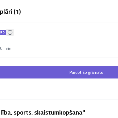
lāri (
1
)
PRO
. maijs
Pārdot šo grāmatu
lība, sports, skaistumkopšana"