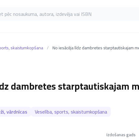
as pēc nosaukuma, autora, izdevēja vai ISBN
sports, skaistumkopšana
/
līdz dambretes starptautiskajam 
ži, vārdnīcas
Veselība, sports, skaistumkopšana
Izdošanas gads