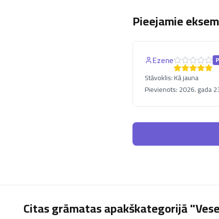
Pieejamie eksemp
Ezene
Stāvoklis:
Kā jauna
Pievienots:
2026. gada 23
Citas grāmatas apakškategorijā "Vese