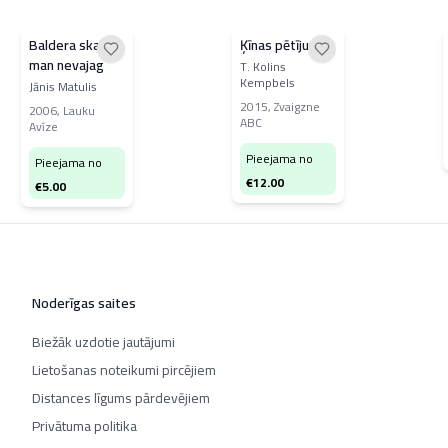
Baldera skalpu
Ķīnas pētījums
man nevajag
T. Kolins
Kempbels
Jānis Matulis
2015
,
Zvaigzne
2006
,
Lauku
ABC
Avīze
Pieejama no
Pieejama no
€
12.00
€
5.00
Noderīgas saites
Biežāk uzdotie jautājumi
Lietošanas noteikumi pircējiem
Distances līgums pārdevējiem
Privātuma politika