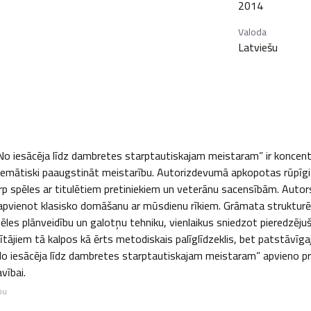
2014
Valoda
Latviešu
 iesācēja līdz dambretes starptautiskajam meistaram” ir koncentrē
stemātiski paaugstināt meistarību. Autorizdevumā apkopotas rūpīgi
rp spēles ar titulētiem pretiniekiem un veterānu sacensībām. Autor
u apvienot klasisko domāšanu ar mūsdienu rīkiem. Grāmata strukturēta
ēles plānveidību un galotņu tehniku, vienlaikus sniedzot pieredzējuši
tājiem tā kalpos kā ērts metodiskais palīglīdzeklis, bet patstāvīgaj
No iesācēja līdz dambretes starptautiskajam meistaram” apvieno pra
vībai.
bu