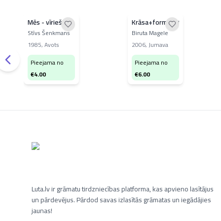
Mēs - vīrieši
Krāsa+forma=stils
Stīvs Šenkmans
Biruta Magele
1985
,
Avots
2006
,
Jumava
Pieejama no
Pieejama no
€
4.00
€
6.00
Luta.lv ir grāmatu tirdzniecības platforma, kas apvieno lasītājus
un pārdevējus. Pārdod savas izlasītās grāmatas un iegādājies
jaunas!